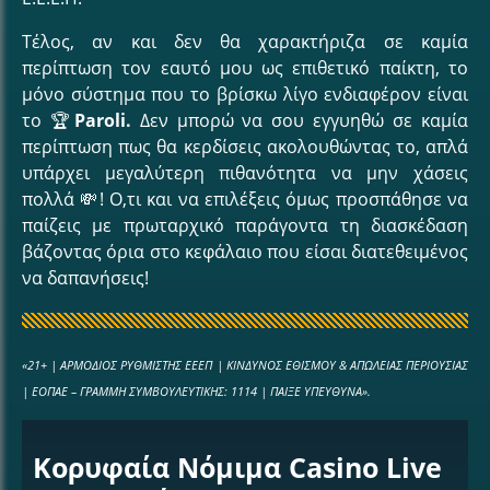
Τέλος, αν και δεν θα χαρακτήριζα σε καμία
περίπτωση τον εαυτό μου ως επιθετικό παίκτη, το
μόνο σύστημα που το βρίσκω λίγο ενδιαφέρον είναι
το 🏆
Paroli.
Δεν μπορώ να σου εγγυηθώ σε καμία
περίπτωση πως θα κερδίσεις ακολουθώντας το, απλά
υπάρχει μεγαλύτερη πιθανότητα να μην χάσεις
πολλά 💸! Ο,τι και να επιλέξεις όμως προσπάθησε να
παίζεις με πρωταρχικό παράγοντα τη διασκέδαση
βάζοντας όρια στο κεφάλαιο που είσαι διατεθειμένος
να δαπανήσεις!
«21+ | ΑΡΜΟΔΙΟΣ ΡΥΘΜΙΣΤΗΣ ΕΕΕΠ | ΚΙΝΔΥΝΟΣ ΕΘΙΣΜΟΥ & ΑΠΩΛΕΙΑΣ ΠΕΡΙΟΥΣΙΑΣ
| ΕΟΠΑΕ – ΓΡΑΜΜΗ ΣΥΜΒΟΥΛΕΥΤΙΚΗΣ: 1114 | ΠΑΙΞΕ ΥΠΕΥΘΥΝΑ».
Κορυφαία Νόμιμα Casino Live