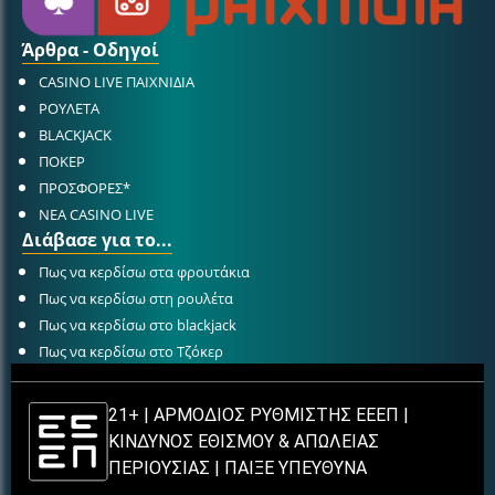
Άρθρα - Οδηγοί
CASINO LIVE ΠΑΙΧΝΙΔΙΑ
ΡΟΥΛΕΤΑ
BLACKJACK
ΠΟΚΕΡ
ΠΡΟΣΦΟΡΕΣ*
ΝΕΑ CASINO LIVE
Διάβασε για το...
Πως να κερδίσω στα φρουτάκια
Πως να κερδίσω στη ρουλέτα
Πως να κερδίσω στο blackjack
Πως να κερδίσω στο Τζόκερ
21+ | ΑΡΜΟΔΙΟΣ ΡΥΘΜΙΣΤΗΣ ΕΕΕΠ |
ΚΙΝΔΥΝΟΣ ΕΘΙΣΜΟΥ & ΑΠΩΛΕΙΑΣ
ΠΕΡΙΟΥΣΙΑΣ |
ΠΑΙΞΕ ΥΠΕΥΘΥΝΑ