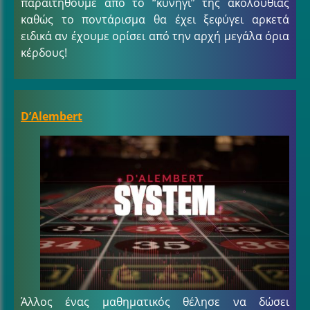
παραιτηθούμε από το “κυνήγι” της ακολουθίας
καθώς το ποντάρισμα θα έχει ξεφύγει αρκετά
ειδικά αν έχουμε ορίσει από την αρχή μεγάλα όρια
κέρδους!
D’Alembert
Άλλος ένας μαθηματικός θέλησε να δώσει