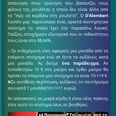
απάντηση στην ερώτηση που βασανίζει τους
φίλους της ρουλέτας η οποία δεν είναι άλλη από
το “πώς να κερδίσω στη ρουλέτα”. Ο
D’Alembert
λοιπόν μας παρουσίασε ένας αρκετά συντηρητικό
σύστημα το οποίο έχει την παρακάτω λογική.
Παίζεις στοιχήματα εξωτερικά που οι πιθανότητες
τους είναι στο 48,64%.
✅Σε ενδεχόμενη νίκη αφαιρείς μια μονάδα από το
επόμενο στοίχημα ενώ σε ήττα το αυξάνεις κατά
μια μονάδα. Ας δούμε
ένα παράδειγμα
. Αν
τοποθετήσω 10 € στο μαύρο και έρθει μαύρο θα
πρέπει το επόμενο μου στοίχημα να είναι 10-1=9 €.
❌Σε αντίθεση περίπτωση, αυξάνεις το ποντάρισμα
σου κατά 1 μονάδα(10+1=11 ευρώ).
Αν αποσκοπείς σε μικρά κέρδη ή είσαι νέος παίκτης
τότε αυτό το σύστημα ίσως σε βοηθήσει.
x4 Προσφορά* Γνωριμίας από τη