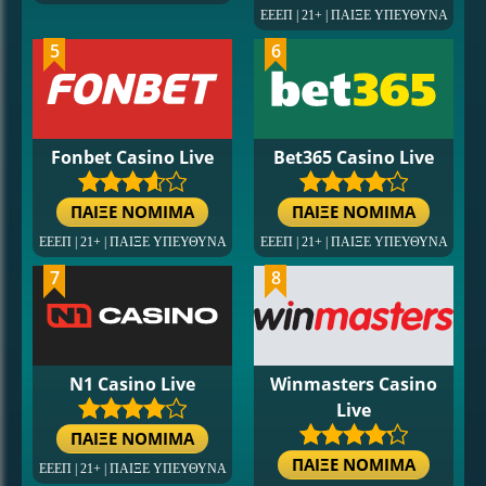
ΕΕΕΠ | 21+ | ΠΑΙΞΕ ΥΠΕΥΘΥΝΑ
5
6
Fonbet Casino Live
Bet365 Casino Live
ΠΑΙΞΕ ΝΟΜΙΜΑ
ΠΑΙΞΕ ΝΟΜΙΜΑ
ΕΕΕΠ | 21+ | ΠΑΙΞΕ ΥΠΕΥΘΥΝΑ
ΕΕΕΠ | 21+ | ΠΑΙΞΕ ΥΠΕΥΘΥΝΑ
7
8
N1 Casino Live
Winmasters Casino
Live
ΠΑΙΞΕ ΝΟΜΙΜΑ
ΠΑΙΞΕ ΝΟΜΙΜΑ
ΕΕΕΠ | 21+ | ΠΑΙΞΕ ΥΠΕΥΘΥΝΑ