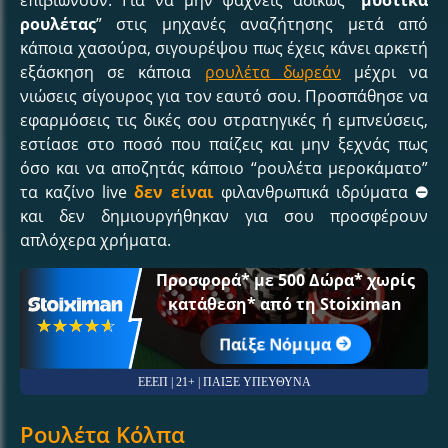
ρουλέτας
” στις μηχανές αναζήτησης μετά από
κάποια χασούρα, σιγουρέψου πως έχεις κάνει αρκετή
εξάσκηση σε κάποια
ρουλέτα δωρεάν
μέχρι να
νιώσεις σίγουρος για τον εαυτό σου. Προσπάθησε να
εφαρμόσεις τις δικές σου στρατηγικές ή εμπνεύσεις,
εστίασε στο ποσό που παίζεις και μην ξεχνάς πως
όσο και να αποζητάς κάποιο “ρουλέτα μεροκάματο”
τα καζίνο live
δεν είναι
φιλανθρωπικά ιδρύματα
⛔
και δεν δημιουργήθηκαν για σου προσφέρουν
απλόχερα χρήματα.
Προσφορά* με 500 Δώρα* χωρίς
κατάθεση* από τη Stoiximan
☆☆☆☆☆
★★★★★
Παίξε Νόμιμα
ΕΕΕΠ | 21+ | ΠΑΙΞΕ ΥΠΕΥΘΥΝΑ
Ρουλέτα Κόλπα