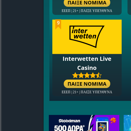
ΠΑΙΞΕ ΝΟΜΙΜΑ
ΕΕΕΠ | 21+ | ΠΑΙΞΕ ΥΠΕΥΘΥΝΑ
9
Interwetten Live
Casino
ΠΑΙΞΕ ΝΟΜΙΜΑ
ΕΕΕΠ | 21+ | ΠΑΙΞΕ ΥΠΕΥΘΥΝΑ