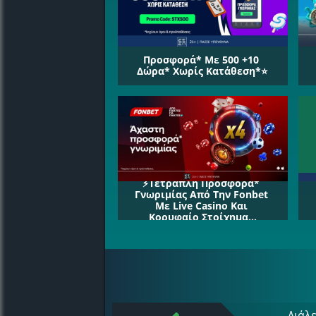
Προσφορά* Με 500 +10 
Δώρα* Χωρίς Κατάθεση*⭐
⚡Τετραπλή Προσφορά* 
Γνωριμίας Από Την Fonbet 
Με Live Casino Και 
Κορυφαίο Στοίχημα…
Διάλ