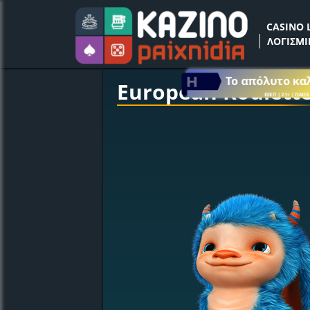
CASINO 
ΛΟΓΙΣΜ
Το απόλυτο κα
European Roulett
ΕΕΕΠ | 21+ | ΠΑΙΞ