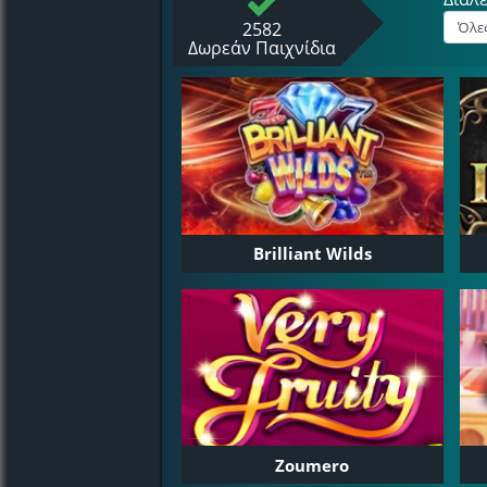
2582
Δωρεάν Παιχνίδια
Brilliant Wilds
Zoumero