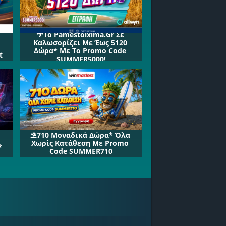
🌴To Pamestoixima.gr Σε 
Καλωσορίζει Με Έως 5120 
Δώρα* Με Το Promo Code 
t
SUMMER5000!
⛱️710 Μοναδικά Δώρα* Όλα 
Χωρίς Κατάθεση Με Promo 
 
Code SUMMER710