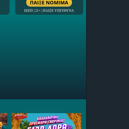
ΠΑΙΞΕ ΝΟΜΙΜΑ
Α
ΕΕΕΠ | 21+ | ΠΑΙΞΕ ΥΠΕΥΘΥΝΑ