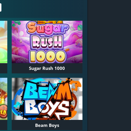
Sugar Rush 1000
Beam Boys