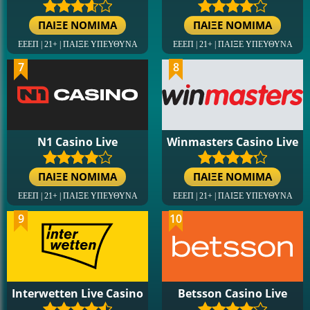
ΠΑΙΞΕ ΝΟΜΙΜΑ
ΠΑΙΞΕ ΝΟΜΙΜΑ
ΕΕΕΠ | 21+ | ΠΑΙΞΕ ΥΠΕΥΘΥΝΑ
ΕΕΕΠ | 21+ | ΠΑΙΞΕ ΥΠΕΥΘΥΝΑ
7
8
N1 Casino Live
Winmasters Casino Live
ΠΑΙΞΕ ΝΟΜΙΜΑ
ΠΑΙΞΕ ΝΟΜΙΜΑ
ΕΕΕΠ | 21+ | ΠΑΙΞΕ ΥΠΕΥΘΥΝΑ
ΕΕΕΠ | 21+ | ΠΑΙΞΕ ΥΠΕΥΘΥΝΑ
9
10
Interwetten Live Casino
Betsson Casino Live