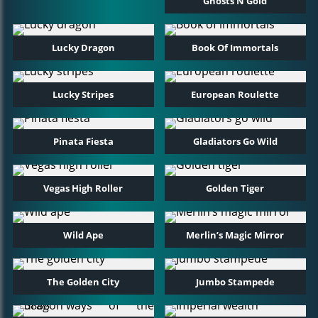
Ghosts N Gold
Lucky Dragon
Book Of Immortals
Lucky Stripes
European Roulette
Pinata Fiesta
Gladiators Go Wild
Vegas High Roller
Golden Tiger
Wild Ape
Merlin’s Magic Mirror
The Golden City
Jumbo Stampede