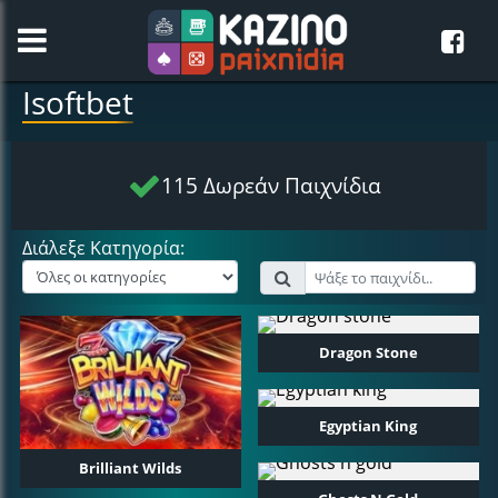
Isoftbet
115
Δωρεάν Παιχνίδια
Διάλεξε Κατηγορία:
Dragon Stone
Egyptian King
Brilliant Wilds