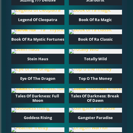
Sizzling 777 Deluxe
Starburst
Legend Of Cleopatra
Book Of Ra Magic
Book Of Ra Mystic Fortunes
Book Of Ra Classic
Stein Haus
Totally Wild
Eye Of The Dragon
Top O The Money
Tales Of Darkness: Full 
Tales Of Darkness: Break 
Moon
Of Dawn
Goddess Rising
Gangster Paradise