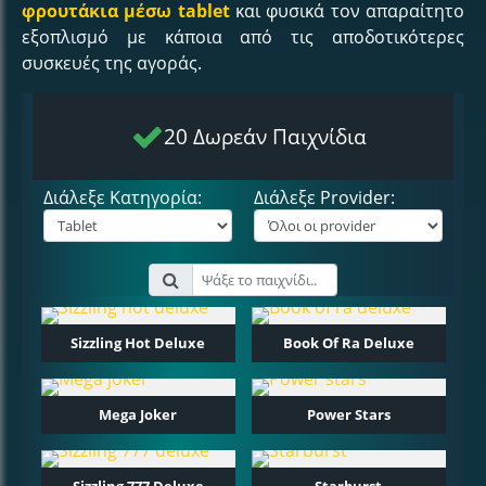
φρουτάκια μέσω
tablet
και φυσικά τον απαραίτητο
εξοπλισμό με κάποια από τις αποδοτικότερες
συσκευές της αγοράς.
20
Δωρεάν Παιχνίδια
Διάλεξε Κατηγορία:
Διάλεξε Provider:
Sizzling Hot Deluxe
Book Of Ra Deluxe
Mega Joker
Power Stars