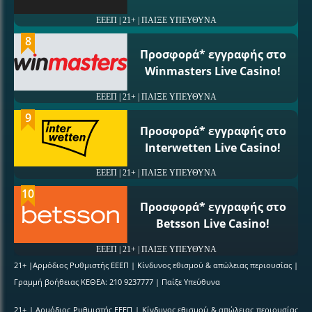
ΕΕΕΠ | 21+ | ΠΑΙΞΕ ΥΠΕΥΘΥΝΑ
8
Προσφορά* εγγραφής στο
Winmasters Live Casino!
ΕΕΕΠ | 21+ | ΠΑΙΞΕ ΥΠΕΥΘΥΝΑ
9
Προσφορά* εγγραφής στο
Interwetten Live Casino!
ΕΕΕΠ | 21+ | ΠΑΙΞΕ ΥΠΕΥΘΥΝΑ
10
Προσφορά* εγγραφής στο
Betsson Live Casino!
ΕΕΕΠ | 21+ | ΠΑΙΞΕ ΥΠΕΥΘΥΝΑ
21+ |Αρμόδιος Ρυθμιστής ΕΕΕΠ | Κίνδυνος εθισμού & απώλειας περιουσίας |
Γραμμή βοήθειας ΚΕΘΕΑ: 210 9237777 | Παίξε Υπεύθυνα
21+ | Αρμόδιος Ρυθμιστής ΕΕΕΠ | Κίνδυνος εθισμού & απώλειας περιουσίας