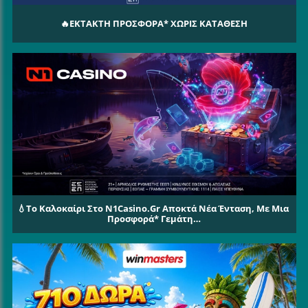
🔥ΕΚΤΑΚΤΗ ΠΡΟΣΦΟΡΑ* ΧΩΡΙΣ ΚΑΤΑΘΕΣΗ
💧Το Καλοκαίρι Στο N1Casino.gr Αποκτά Νέα Ένταση, Με Μια 
Προσφορά* Γεμάτη…