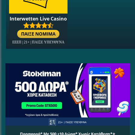
Interwetten Live Casino
ΠΑΙΞΕ ΝΟΜΙΜΑ
ΕΕΕΠ | 21+ | ΠΑΙΞΕ ΥΠΕΥΘΥΝΑ
Προσφορά* Με 500 +10 Δώρα* Χωρίς Κατάθεση*⭐