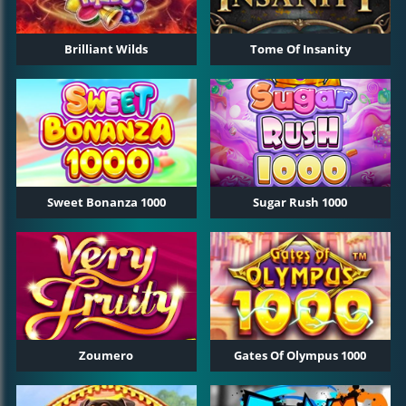
Brilliant Wilds
Tome Of Insanity
Sweet Bonanza 1000
Sugar Rush 1000
Zoumero
Gates Of Olympus 1000