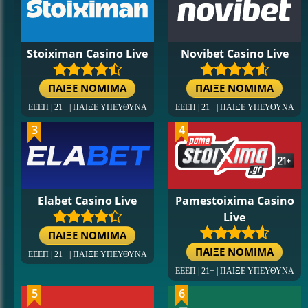
Stoiximan Casino Live
Novibet Casino Live
ΠΑΙΞΕ ΝΟΜΙΜΑ
ΠΑΙΞΕ ΝΟΜΙΜΑ
ΕΕΕΠ | 21+ | ΠΑΙΞΕ ΥΠΕΥΘΥΝΑ
ΕΕΕΠ | 21+ | ΠΑΙΞΕ ΥΠΕΥΘΥΝΑ
3
4
Elabet Casino Live
Pamestoixima Casino
Live
ΠΑΙΞΕ ΝΟΜΙΜΑ
ΠΑΙΞΕ ΝΟΜΙΜΑ
ΕΕΕΠ | 21+ | ΠΑΙΞΕ ΥΠΕΥΘΥΝΑ
ΕΕΕΠ | 21+ | ΠΑΙΞΕ ΥΠΕΥΘΥΝΑ
5
6