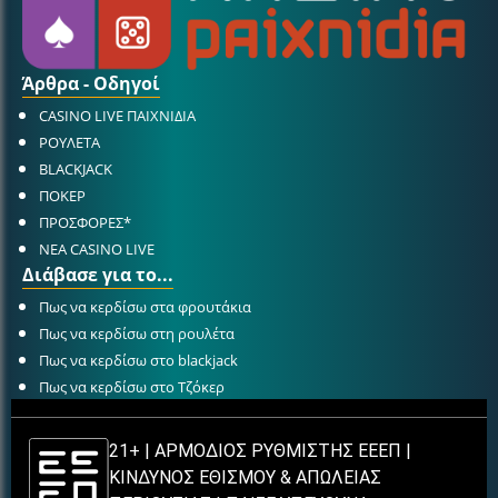
Άρθρα - Οδηγοί
CASINO LIVE ΠΑΙΧΝΙΔΙΑ
ΡΟΥΛΕΤΑ
BLACKJACK
ΠΟΚΕΡ
ΠΡΟΣΦΟΡΕΣ*
ΝΕΑ CASINO LIVE
Διάβασε για το...
Πως να κερδίσω στα φρουτάκια
Πως να κερδίσω στη ρουλέτα
Πως να κερδίσω στο blackjack
Πως να κερδίσω στο Τζόκερ
21+ | ΑΡΜΟΔΙΟΣ ΡΥΘΜΙΣΤΗΣ ΕΕΕΠ |
ΚΙΝΔΥΝΟΣ ΕΘΙΣΜΟΥ & ΑΠΩΛΕΙΑΣ