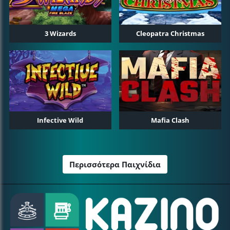
3 Wizards
Cleopatra Christmas
Infective Wild
Mafia Clash