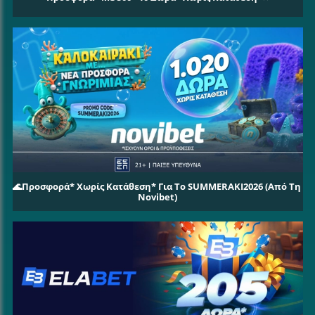
🌊Προσφορά* Χωρίς Κατάθεση* Για Το SUMMERAKI2026 (από Τη 
Novibet)