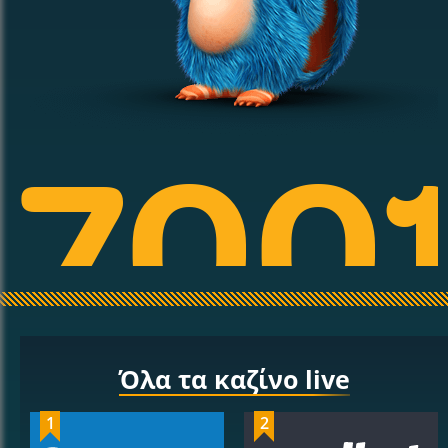
Όλα τα καζίνο live
1
2