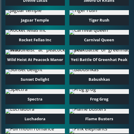
Divine Lotus
Sword Of Khans
Jaguar Temple
Tiger Rush
Rocket Fellas Inc
Carnival Queen
Wild Heist At Peacock Manor
Yeti Battle Of Greenhat Peak
Sunset Delight
Babushkas
Spectra
Frog Grog
Luchadora
Flame Busters