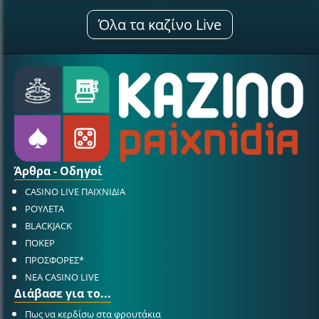
Όλα τα καζίνο Live
Άρθρα - Οδηγοί
CASINO LIVE ΠΑΙΧΝΙΔΙΑ
ΡΟΥΛΕΤΑ
BLACKJACK
ΠΟΚΕΡ
ΠΡΟΣΦΟΡΕΣ*
ΝΕΑ CASINO LIVE
Διάβασε για το...
Πως να κερδίσω στα φρουτάκια