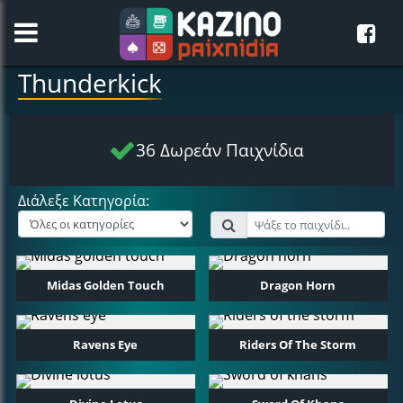
Thunderkick
36
Δωρεάν Παιχνίδια
Διάλεξε Κατηγορία:
Midas Golden Touch
Dragon Horn
Ravens Eye
Riders Of The Storm