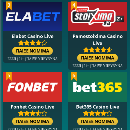
3
4
Elabet Casino Live
Pamestoixima Casino
Live
ΠΑΙΞΕ ΝΟΜΙΜΑ
ΠΑΙΞΕ ΝΟΜΙΜΑ
ΕΕΕΠ | 21+ | ΠΑΙΞΕ ΥΠΕΥΘΥΝΑ
ΕΕΕΠ | 21+ | ΠΑΙΞΕ ΥΠΕΥΘΥΝΑ
5
6
Fonbet Casino Live
Bet365 Casino Live
ΠΑΙΞΕ ΝΟΜΙΜΑ
ΠΑΙΞΕ ΝΟΜΙΜΑ
ΕΕΕΠ | 21+ | ΠΑΙΞΕ ΥΠΕΥΘΥΝΑ
ΕΕΕΠ | 21+ | ΠΑΙΞΕ ΥΠΕΥΘΥΝΑ