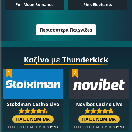
Full Moon Romance
Pink Elephants
Καζίνο με Thunderkick
1
2
Stoiximan Casino Live
Novibet Casino Live
ΠΑΙΞΕ ΝΟΜΙΜΑ
ΠΑΙΞΕ ΝΟΜΙΜΑ
ΕΕΕΠ | 21+ | ΠΑΙΞΕ ΥΠΕΥΘΥΝΑ
ΕΕΕΠ | 21+ | ΠΑΙΞΕ ΥΠΕΥΘΥΝΑ