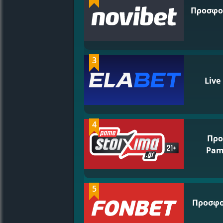
Προσφορ
3
Live
4
Προ
Pam
5
Προσφο