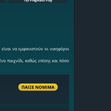
Την Pragmatic Play
 είναι να εμφανιστούν οι νικηφόροι
νο παιχνίδι, καθώς επίσης και πόσο
ΠΑΙΞΕ ΝΟΜΙΜΑ