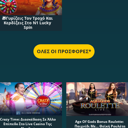
🎁Γυρίζεις Τον Τροχό Και 
Κερδίζεις Στο N1 Lucky 
Spin
ΟΛΕΣ ΟΙ ΠΡΟΣΦΟΡΕΣ*
Crazy Time: Διασκέδαση Σε Άλλο 
Age Of Gods Bonus Roulette: 
Επίπεδο Στο Live Casino Της 
Παιχνίδι Με… Θεϊκή Ρουλέτα