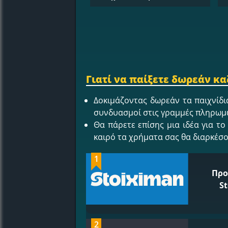
Γιατί να παίξετε δωρεάν καζ
Δοκιμάζοντας δωρεάν τα παιχνίδι
συνδυασμοί στις γραμμές πληρωμ
Θα πάρετε επίσης μια ιδέα για τ
καιρό τα χρήματα σας θα διαρκέσο
1
Προ
St
2