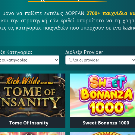
όχι μόνο να παίξετε εντελώς ΔΩΡΕΑΝ
2700+ παιχνίδια κα
 και την στρατηγική εάν κριθεί απαραίτητο να τη χρη
λες τις κατηγορίες παιχνιδιών που υπάρχουν σε ένα kazin
εξε Κατηγορία:
Διάλεξε Provider:
Tome Of Insanity
Sweet Bonanza 1000