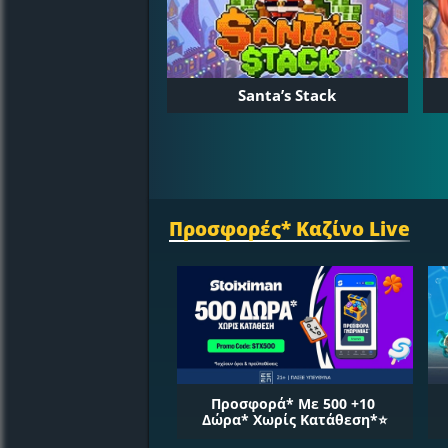
Santa’s Stack
Προσφορές* Καζίνο Live
Προσφορά* Με 500 +10 
Δώρα* Χωρίς Κατάθεση*⭐