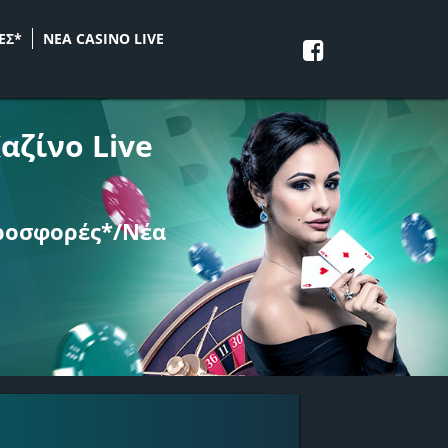
ΕΣ*
ΝΕΑ CASINO LIVE
αζίνο Live
ροσφορές*/Νέα