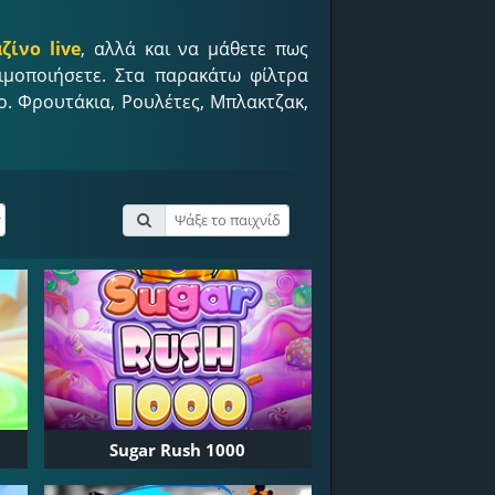
ζίνο live
, αλλά και να μάθετε πως
σιμοποιήσετε. Στα παρακάτω φίλτρα
o. Φρουτάκια, Ρουλέτες, Μπλακτζακ,
Sugar Rush 1000