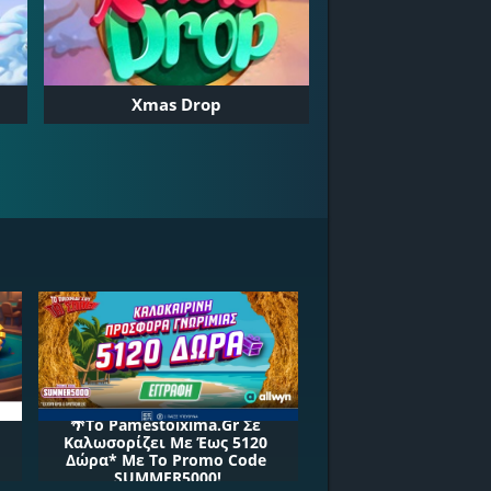
Xmas Drop
🌴To Pamestoixima.gr Σε 
Καλωσορίζει Με Έως 5120 
Δώρα* Με Το Promo Code 
SUMMER5000!