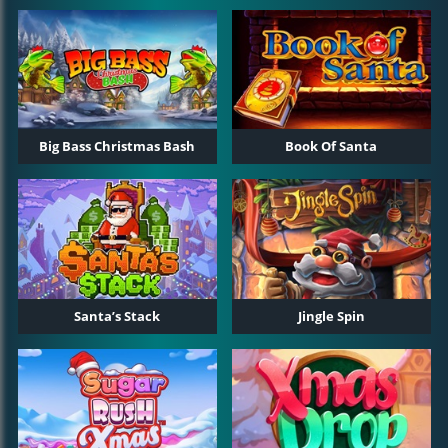
Big Bass Christmas Bash
Book Of Santa
Santa’s Stack
Jingle Spin