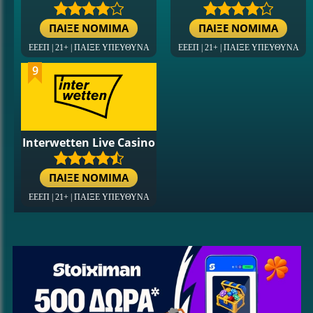
ΠΑΙΞΕ ΝΟΜΙΜΑ
ΠΑΙΞΕ ΝΟΜΙΜΑ
ΕΕΕΠ | 21+ | ΠΑΙΞΕ ΥΠΕΥΘΥΝΑ
ΕΕΕΠ | 21+ | ΠΑΙΞΕ ΥΠΕΥΘΥΝΑ
9
Interwetten Live Casino
ΠΑΙΞΕ ΝΟΜΙΜΑ
ΕΕΕΠ | 21+ | ΠΑΙΞΕ ΥΠΕΥΘΥΝΑ