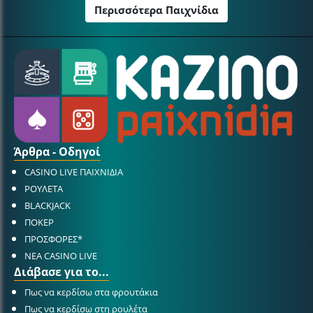
Άρθρα - Οδηγοί
CASINO LIVE ΠΑΙΧΝΙΔΙΑ
ΡΟΥΛΕΤΑ
BLACKJACK
ΠΟΚΕΡ
ΠΡΟΣΦΟΡΕΣ*
ΝΕΑ CASINO LIVE
Διάβασε για το...
Πως να κερδίσω στα φρουτάκια
Πως να κερδίσω στη ρουλέτα