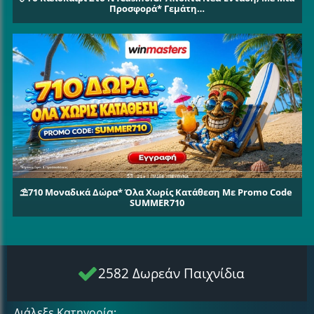
Προσφορά* Γεμάτη…
⛱️710 Μοναδικά Δώρα* Όλα Χωρίς Κατάθεση Με Promo Code 
SUMMER710
2582
Δωρεάν Παιχνίδια
Διάλεξε Κατηγορία: