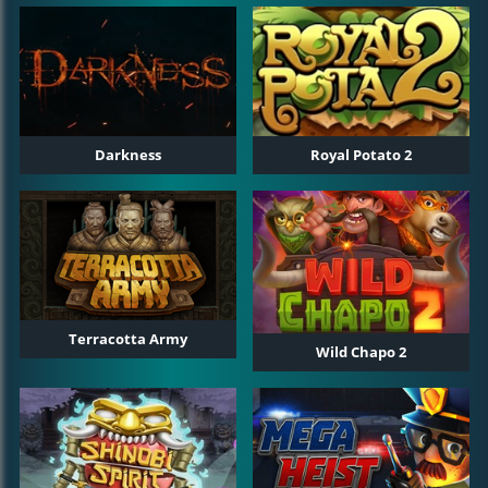
Darkness
Royal Potato 2
Terracotta Army
Wild Chapo 2