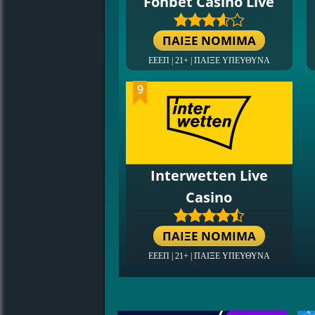
Fonbet Casino Live
ΠΑΙΞΕ ΝΟΜΙΜΑ
ΕΕΕΠ | 21+ | ΠΑΙΞΕ ΥΠΕΥΘΥΝΑ
9
Interwetten Live
Casino
ΠΑΙΞΕ ΝΟΜΙΜΑ
ΕΕΕΠ | 21+ | ΠΑΙΞΕ ΥΠΕΥΘΥΝΑ