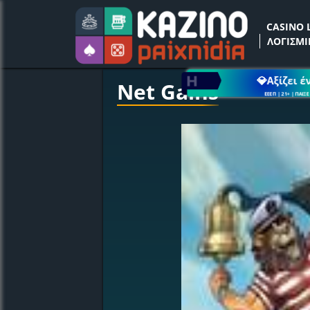
CASINO 
ΛΟΓΙΣΜ
💎Αξίζει έ
Net Gains
ΕΕΕΠ | 21+ | ΠΑΙΞ