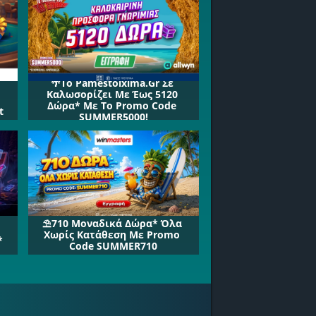
🌴To Pamestoixima.gr Σε 
Καλωσορίζει Με Έως 5120 
Δώρα* Με Το Promo Code 
t
SUMMER5000!
⛱️710 Μοναδικά Δώρα* Όλα 
Χωρίς Κατάθεση Με Promo 
 
Code SUMMER710