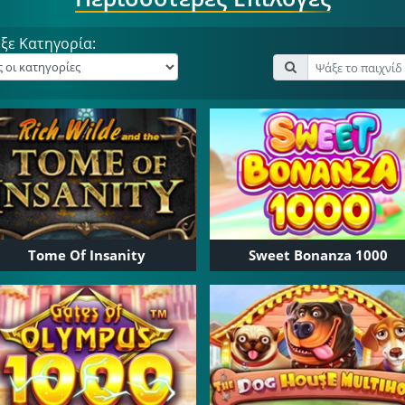
εξε Κατηγορία:
Tome Of Insanity
Sweet Bonanza 1000