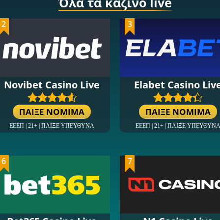
Όλα τα καζίνο live
2
3
Novibet Casino Live
Elabet Casino Liv
ΠΑΙΞΕ ΝΟΜΙΜΑ
ΠΑΙΞΕ ΝΟΜΙΜΑ
ΕΕΕΠ | 21+ | ΠΑΙΞΕ ΥΠΕΥΘΥΝΑ
ΕΕΕΠ | 21+ | ΠΑΙΞΕ ΥΠΕΥΘΥΝ
6
7