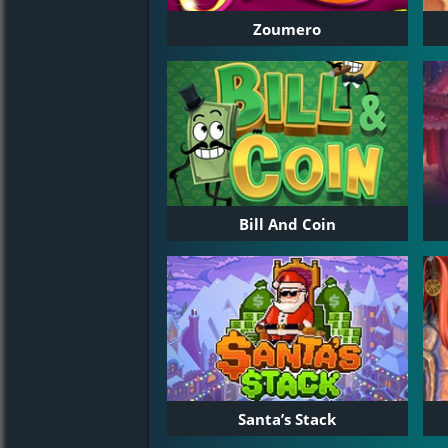
Zoumero
Bill And Coin
Santa’s Stack