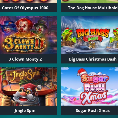
Gates Of Olympus 1000
The Dog House Multihold
3 Clown Monty 2
Big Bass Christmas Bash
Jingle Spin
Sugar Rush Xmas