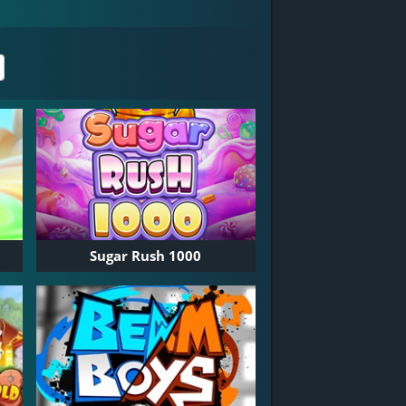
Sugar Rush 1000