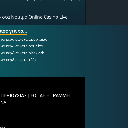
ο στα Νόμιμα Online Casino Live
ασε για το...
 να κερδίσω στα φρουτάκια
 να κερδίσω στη ρουλέτα
 να κερδίσω στο blackjack
 να κερδίσω στο Τζόκερ
 ΠΕΡΙΟΥΣΙΑΣ |
ΕΟΠΑΕ – ΓΡΑΜΜΗ
ΥΝΑ