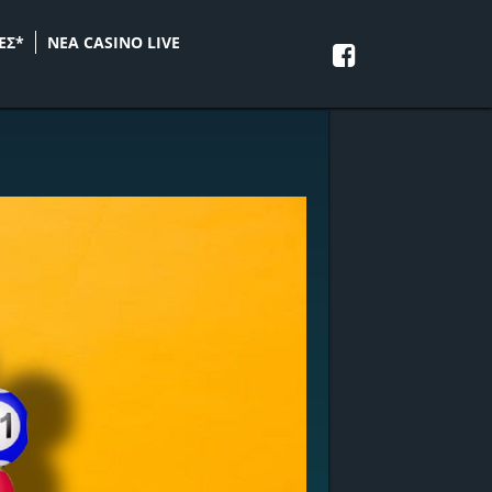
ΕΣ*
ΝΕΑ CASINO LIVE