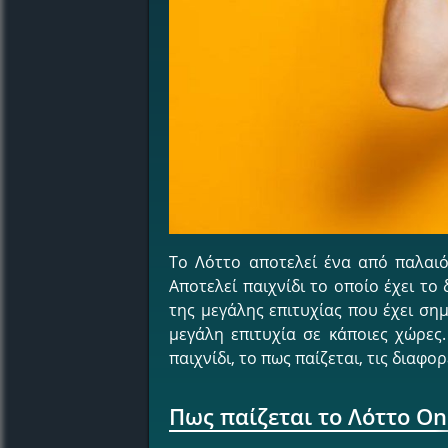
Το Λόττο αποτελεί ένα από παλαιό
Αποτελεί παιχνίδι το οποίο έχει το
της μεγάλης επιτυχίας που έχει σημ
μεγάλη επιτυχία σε κάποιες χώρες
παιχνίδι, το πως παίζεται, τις διαφο
Πως παίζεται το Λόττο On