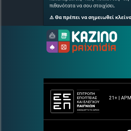
πιθανότατα να σου στοιχίσει.
⚠️ Θα πρέπει να σημειωθεί κλείν
21+ | ΑΡ