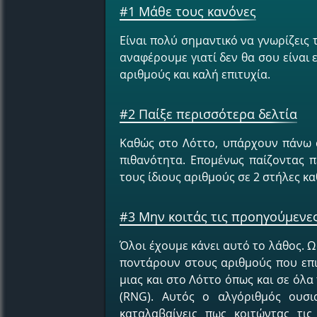
#1 Μάθε τους κανόνες
Είναι πολύ σημαντικό να γνωρίζεις 
αναφέρουμε γιατί δεν θα σου είναι 
αριθμούς και καλή επιτυχία.
#2 Παίξε περισσότερα δελτία
Καθώς στο Λόττο, υπάρχουν πάνω απ
πιθανότητα. Επομένως παίζοντας π
τους ίδιους αριθμούς σε 2 στήλες κ
#3 Μην κοιτάς τις προηγούμενε
Όλοι έχουμε κάνει αυτό το λάθος. Ω
ποντάρουν στους αριθμούς που επι
μιας και στο Λόττο όπως και σε όλ
(RNG). Αυτός ο αλγόριθμός ουσι
καταλαβαίνεις πως κοιτώντας τι