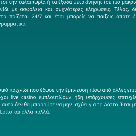
τσι την ταλαιπωρία ή τα έξοδα μετακίνησης (σε πιο μακρι
νίδι με ασφάλεια και συχνότερες κληρώσεις. Τέλος,
το παίζεται 24/7 και έτσι μπορείς να παίξεις όποτε 
γραμματικά:
ικό παιχνίδι που έδωσε την έμπνευση πίσω από άλλες επιτ
οχοι live casino εμπλουτίζουν ήδη υπάρχουσες επιτυχ
ά αυτό δεν θα μπορούσε να μην ισχύει για το Λόττο. Έτσι
 Lotto και άλλα πολλά.