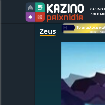
CASINO 
ΛΟΓΙΣΜ
Το απόλυτο κα
Zeus
ΕΕΕΠ | 21+ | ΠΑΙΞ