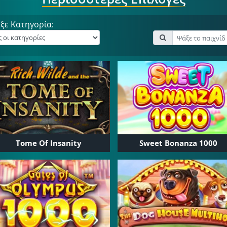
εξε Κατηγορία:
Tome Of Insanity
Sweet Bonanza 1000