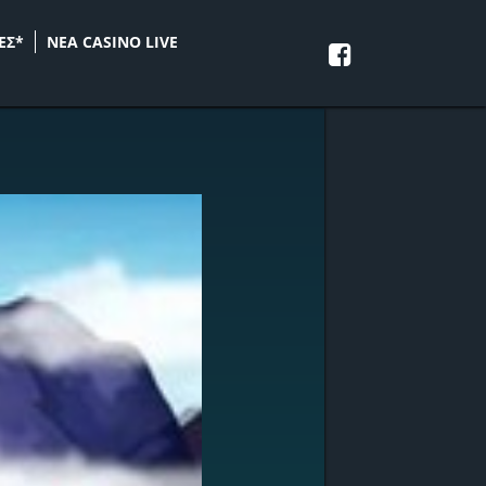
ΕΣ*
ΝΕΑ CASINO LIVE