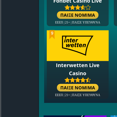
Fonbet Casino Live
ΠΑΙΞΕ ΝΟΜΙΜΑ
ΕΕΕΠ | 21+ | ΠΑΙΞΕ ΥΠΕΥΘΥΝΑ
9
Interwetten Live
Casino
ΠΑΙΞΕ ΝΟΜΙΜΑ
ΕΕΕΠ | 21+ | ΠΑΙΞΕ ΥΠΕΥΘΥΝΑ