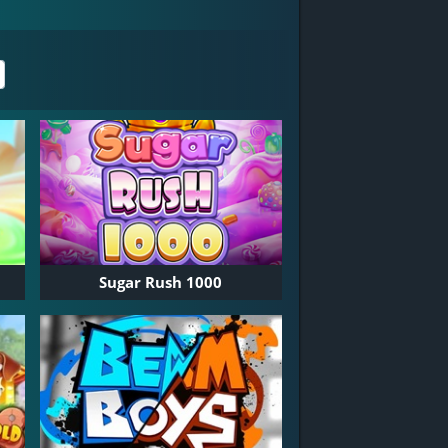
Sugar Rush 1000