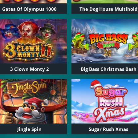
Gates Of Olympus 1000
The Dog House Multihold
3 Clown Monty 2
Big Bass Christmas Bash
Jingle Spin
Sugar Rush Xmas