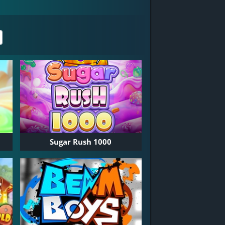
Sugar Rush 1000