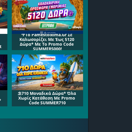
🌴To Pamestoixima.gr Σε 
Καλωσορίζει Με Έως 5120 
Δώρα* Με Το Promo Code 
t
SUMMER5000!
⛱️710 Μοναδικά Δώρα* Όλα 
Χωρίς Κατάθεση Με Promo 
 
Code SUMMER710