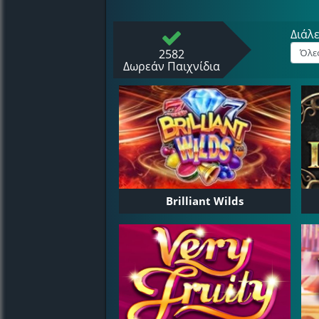
Διάλ
2582
Δωρεάν Παιχνίδια
Brilliant Wilds