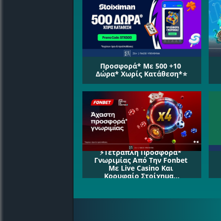
Προσφορά* Με 500 +10 
Δώρα* Χωρίς Κατάθεση*⭐
⚡Τετραπλή Προσφορά* 
Γνωριμίας Από Την Fonbet 
Με Live Casino Και 
Κορυφαίο Στοίχημα…