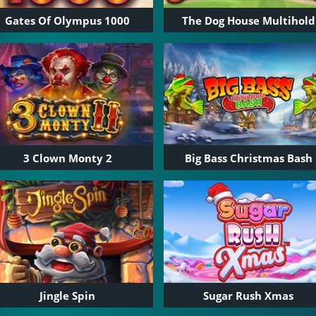
Gates Of Olympus 1000
The Dog House Multihold
3 Clown Monty 2
Big Bass Christmas Bash
Jingle Spin
Sugar Rush Xmas