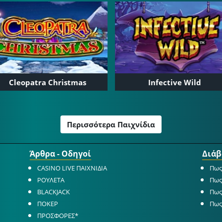
Cleopatra Christmas
Infective Wild
Άρθρα - Οδηγοί
Διάβ
CASINO LIVE ΠΑΙΧΝΙΔΙΑ
Πως
ΡΟΥΛΕΤΑ
Πως
BLACKJACK
Πως
ΠΟΚΕΡ
Πως
ΠΡΟΣΦΟΡΕΣ*