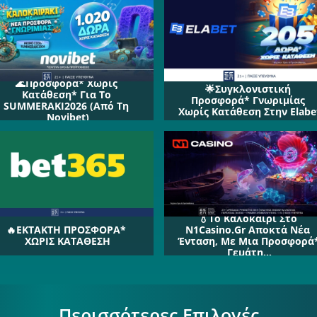
🌊Προσφορά* Χωρίς 
🌟Συγκλονιστική 
Κατάθεση* Για Το 
Προσφορά* Γνωριμίας 
SUMMERAKI2026 (από Τη 
Χωρίς Κατάθεση Στην Elabe
Novibet)
💧Το Καλοκαίρι Στο 
🔥ΕΚΤΑΚΤΗ ΠΡΟΣΦΟΡΑ* 
N1Casino.gr Αποκτά Νέα 
ΧΩΡΙΣ ΚΑΤΑΘΕΣΗ
Ένταση, Με Μια Προσφορά*
Γεμάτη…
Περισσότερες Επιλογές