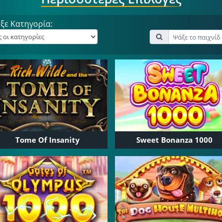
εξε Κατηγορία:
Tome Of Insanity
Sweet Bonanza 1000