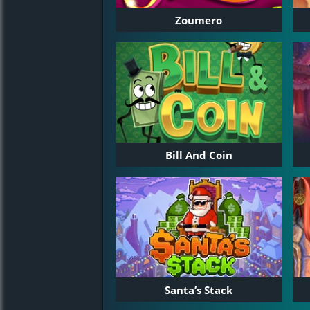
Zoumero
Bill And Coin
Santa’s Stack