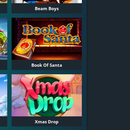
Beam Boys
Book Of Santa
Xmas Drop