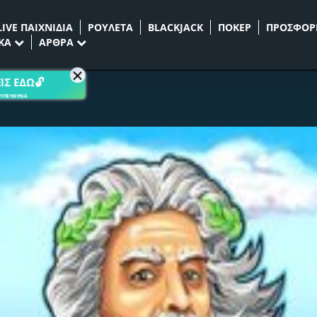
LIVE ΠΑΙΧΝΙΔΙΑ
ΡΟΥΛΕΤΑ
BLACKJACK
ΠΟΚΕΡ
ΠΡΟΣΦΟΡ
ΙΚΑ
ΑΡΘΡΑ
ΙΣ ΕΔΩ🔓
Ε ΥΠΕΥΘΥΝΑ