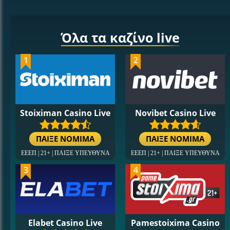
Όλα τα καζίνο live
1
2
Stoiximan Casino Live
Novibet Casino Live
ΠΑΙΞΕ ΝΟΜΙΜΑ
ΠΑΙΞΕ ΝΟΜΙΜΑ
ΕΕΕΠ | 21+ | ΠΑΙΞΕ ΥΠΕΥΘΥΝΑ
ΕΕΕΠ | 21+ | ΠΑΙΞΕ ΥΠΕΥΘΥΝΑ
3
4
Elabet Casino Live
Pamestoixima Casino