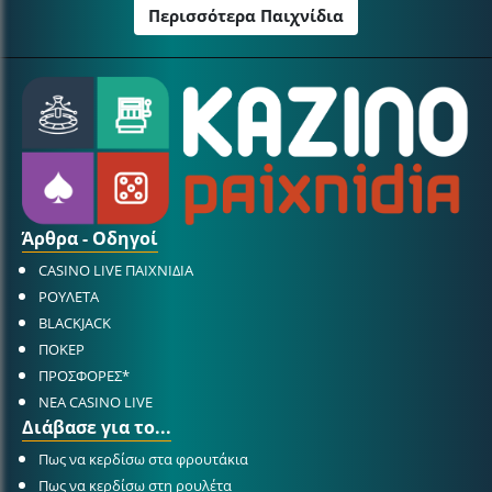
Άρθρα - Οδηγοί
CASINO LIVE ΠΑΙΧΝΙΔΙΑ
ΡΟΥΛΕΤΑ
BLACKJACK
ΠΟΚΕΡ
ΠΡΟΣΦΟΡΕΣ*
ΝΕΑ CASINO LIVE
Διάβασε για το...
Πως να κερδίσω στα φρουτάκια
Πως να κερδίσω στη ρουλέτα