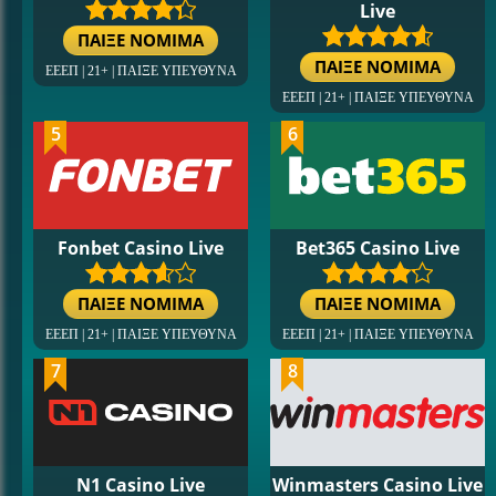
Live
ΠΑΙΞΕ ΝΟΜΙΜΑ
ΠΑΙΞΕ ΝΟΜΙΜΑ
ΕΕΕΠ | 21+ | ΠΑΙΞΕ ΥΠΕΥΘΥΝΑ
ΕΕΕΠ | 21+ | ΠΑΙΞΕ ΥΠΕΥΘΥΝΑ
5
6
Fonbet Casino Live
Bet365 Casino Live
ΠΑΙΞΕ ΝΟΜΙΜΑ
ΠΑΙΞΕ ΝΟΜΙΜΑ
ΕΕΕΠ | 21+ | ΠΑΙΞΕ ΥΠΕΥΘΥΝΑ
ΕΕΕΠ | 21+ | ΠΑΙΞΕ ΥΠΕΥΘΥΝΑ
7
8
N1 Casino Live
Winmasters Casino Live