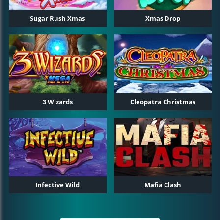
Sugar Rush Xmas
Xmas Drop
3 Wizards
Cleopatra Christmas
Infective Wild
Mafia Clash