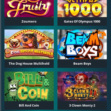
Zoumero
Gates Of Olympus 1000
The Dog House Multihold
Beam Boys
Bill And Coin
3 Clown Monty 2