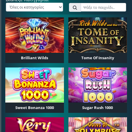
Brilliant Wilds
Tome Of Insanity
Sweet Bonanza 1000
Sugar Rush 1000