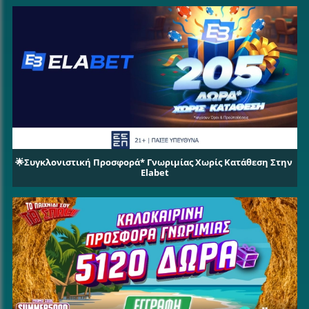
🌟Συγκλονιστική Προσφορά* Γνωριμίας Χωρίς Κατάθεση Στην 
Elabet