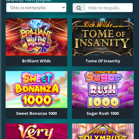
Brilliant Wilds
Tome Of Insanity
Sweet Bonanza 1000
Sugar Rush 1000