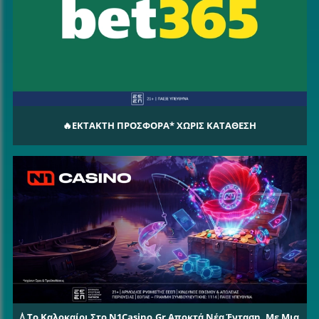
🔥ΕΚΤΑΚΤΗ ΠΡΟΣΦΟΡΑ* ΧΩΡΙΣ ΚΑΤΑΘΕΣΗ
💧Το Καλοκαίρι Στο N1Casino.gr Αποκτά Νέα Ένταση, Με Μια 