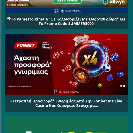
🌴To Pamestoixima.gr Σε Καλωσορίζει Με Έως 5120 Δώρα* Με 
Το Promo Code SUMMER5000!
⚡Τετραπλή Προσφορά* Γνωριμίας Από Την Fonbet Με Live 
Casino Και Κορυφαίο Στοίχημα…