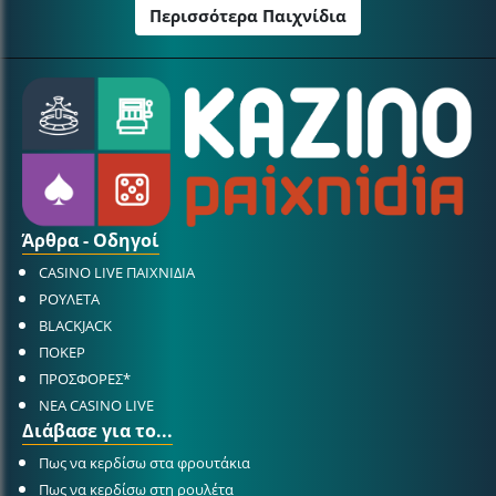
Άρθρα - Οδηγοί
CASINO LIVE ΠΑΙΧΝΙΔΙΑ
ΡΟΥΛΕΤΑ
BLACKJACK
ΠΟΚΕΡ
ΠΡΟΣΦΟΡΕΣ*
ΝΕΑ CASINO LIVE
Διάβασε για το...
Πως να κερδίσω στα φρουτάκια
Πως να κερδίσω στη ρουλέτα