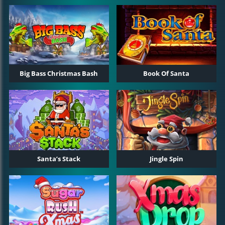
Big Bass Christmas Bash
Book Of Santa
Santa’s Stack
Jingle Spin