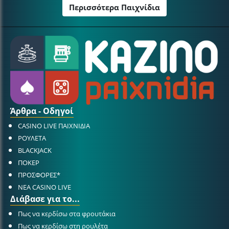
Άρθρα - Οδηγοί
CASINO LIVE ΠΑΙΧΝΙΔΙΑ
ΡΟΥΛΕΤΑ
BLACKJACK
ΠΟΚΕΡ
ΠΡΟΣΦΟΡΕΣ*
ΝΕΑ CASINO LIVE
Διάβασε για το...
Πως να κερδίσω στα φρουτάκια
Πως να κερδίσω στη ρουλέτα