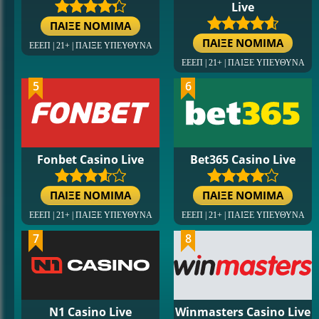
Live
ΠΑΙΞΕ ΝΟΜΙΜΑ
ΠΑΙΞΕ ΝΟΜΙΜΑ
ΕΕΕΠ | 21+ | ΠΑΙΞΕ ΥΠΕΥΘΥΝΑ
ΕΕΕΠ | 21+ | ΠΑΙΞΕ ΥΠΕΥΘΥΝΑ
5
6
Fonbet Casino Live
Bet365 Casino Live
ΠΑΙΞΕ ΝΟΜΙΜΑ
ΠΑΙΞΕ ΝΟΜΙΜΑ
ΕΕΕΠ | 21+ | ΠΑΙΞΕ ΥΠΕΥΘΥΝΑ
ΕΕΕΠ | 21+ | ΠΑΙΞΕ ΥΠΕΥΘΥΝΑ
7
8
N1 Casino Live
Winmasters Casino Live