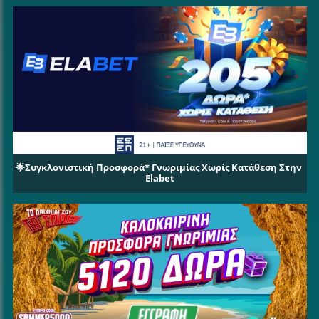
🌟Συγκλονιστική Προσφορά* Γνωριμίας Χωρίς Κατάθεση Στην 
Elabet