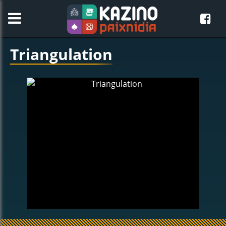
Triangulation