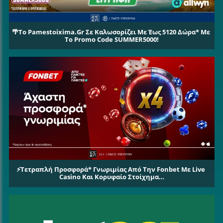
🌴To Pamestoixima.gr Σε Καλωσορίζει Με Έως 5120 Δώρα* Με 
Το Promo Code SUMMER5000!
⚡Τετραπλή Προσφορά* Γνωριμίας Από Την Fonbet Με Live 
Casino Και Κορυφαίο Στοίχημα…