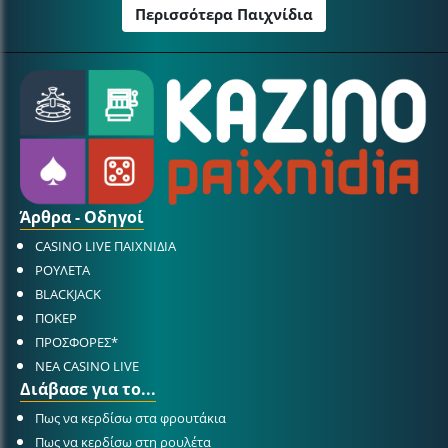
Άρθρα - Οδηγοί
CASINO LIVE ΠΑΙΧΝΙΔΙΑ
ΡΟΥΛΕΤΑ
BLACKJACK
ΠΟΚΕΡ
ΠΡΟΣΦΟΡΕΣ*
ΝΕΑ CASINO LIVE
Διάβασε για το...
Πως να κερδίσω στα φρουτάκια
Πως να κερδίσω στη ρουλέτα