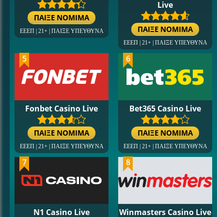
Live
ΠΑΙΞΕ ΝΟΜΙΜΑ
ΠΑΙΞΕ ΝΟΜΙΜΑ
ΕΕΕΠ | 21+ | ΠΑΙΞΕ ΥΠΕΥΘΥΝΑ
ΕΕΕΠ | 21+ | ΠΑΙΞΕ ΥΠΕΥΘΥΝΑ
5
6
Fonbet Casino Live
Bet365 Casino Live
ΠΑΙΞΕ ΝΟΜΙΜΑ
ΠΑΙΞΕ ΝΟΜΙΜΑ
ΕΕΕΠ | 21+ | ΠΑΙΞΕ ΥΠΕΥΘΥΝΑ
ΕΕΕΠ | 21+ | ΠΑΙΞΕ ΥΠΕΥΘΥΝΑ
7
8
N1 Casino Live
Winmasters Casino Live