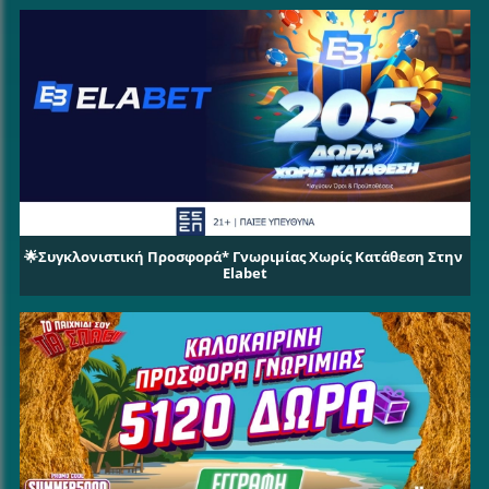
🌟Συγκλονιστική Προσφορά* Γνωριμίας Χωρίς Κατάθεση Στην 
Elabet