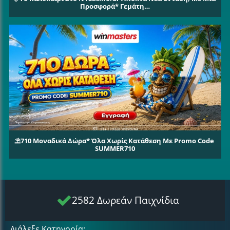
Προσφορά* Γεμάτη…
⛱️710 Μοναδικά Δώρα* Όλα Χωρίς Κατάθεση Με Promo Code 
SUMMER710
2582
Δωρεάν Παιχνίδια
Διάλεξε Κατηγορία: