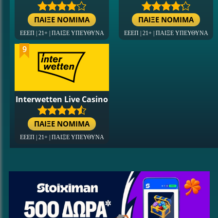
ΠΑΙΞΕ ΝΟΜΙΜΑ
ΠΑΙΞΕ ΝΟΜΙΜΑ
ΕΕΕΠ | 21+ | ΠΑΙΞΕ ΥΠΕΥΘΥΝΑ
ΕΕΕΠ | 21+ | ΠΑΙΞΕ ΥΠΕΥΘΥΝΑ
9
Interwetten Live Casino
ΠΑΙΞΕ ΝΟΜΙΜΑ
ΕΕΕΠ | 21+ | ΠΑΙΞΕ ΥΠΕΥΘΥΝΑ