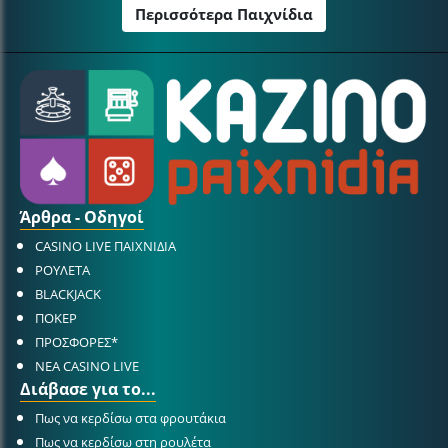
Άρθρα - Οδηγοί
CASINO LIVE ΠΑΙΧΝΙΔΙΑ
ΡΟΥΛΕΤΑ
BLACKJACK
ΠΟΚΕΡ
ΠΡΟΣΦΟΡΕΣ*
ΝΕΑ CASINO LIVE
Διάβασε για το...
Πως να κερδίσω στα φρουτάκια
Πως να κερδίσω στη ρουλέτα