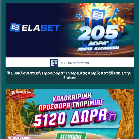
🌟Συγκλονιστική Προσφορά* Γνωριμίας Χωρίς Κατάθεση Στην 
Elabet