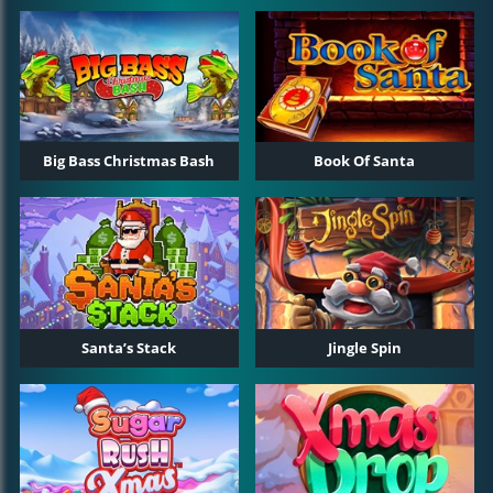
Big Bass Christmas Bash
Book Of Santa
Santa’s Stack
Jingle Spin