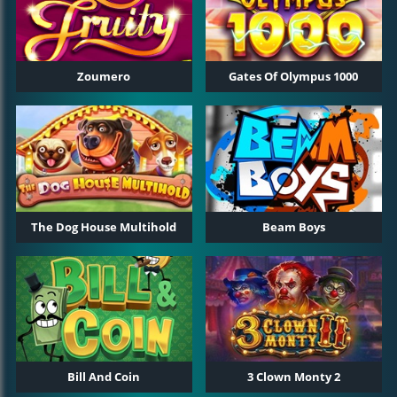
Zoumero
Gates Of Olympus 1000
The Dog House Multihold
Beam Boys
Bill And Coin
3 Clown Monty 2