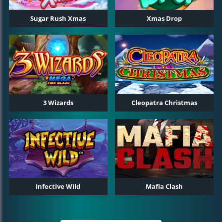
Sugar Rush Xmas
Xmas Drop
3 Wizards
Cleopatra Christmas
Infective Wild
Mafia Clash