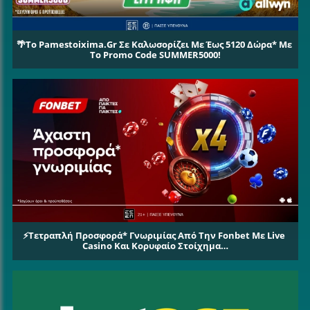
🌴To Pamestoixima.gr Σε Καλωσορίζει Με Έως 5120 Δώρα* Με 
Το Promo Code SUMMER5000!
⚡Τετραπλή Προσφορά* Γνωριμίας Από Την Fonbet Με Live 
Casino Και Κορυφαίο Στοίχημα…