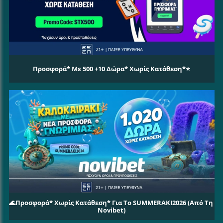
Προσφορά* Με 500 +10 Δώρα* Χωρίς Κατάθεση*⭐
🌊Προσφορά* Χωρίς Κατάθεση* Για Το SUMMERAKI2026 (από Τη 
Novibet)