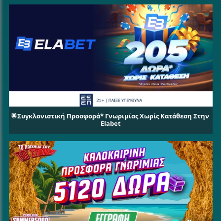
🌟Συγκλονιστική Προσφορά* Γνωριμίας Χωρίς Κατάθεση Στην 
Elabet