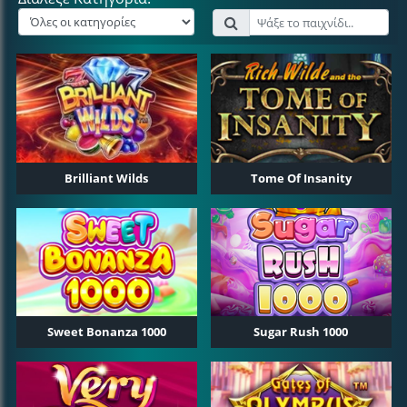
Brilliant Wilds
Tome Of Insanity
Sweet Bonanza 1000
Sugar Rush 1000