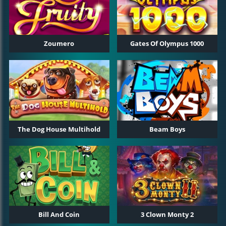
Zoumero
Gates Of Olympus 1000
The Dog House Multihold
Beam Boys
Bill And Coin
3 Clown Monty 2