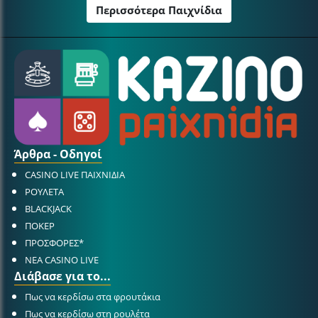
Άρθρα - Οδηγοί
CASINO LIVE ΠΑΙΧΝΙΔΙΑ
ΡΟΥΛΕΤΑ
BLACKJACK
ΠΟΚΕΡ
ΠΡΟΣΦΟΡΕΣ*
ΝΕΑ CASINO LIVE
Διάβασε για το...
Πως να κερδίσω στα φρουτάκια
Πως να κερδίσω στη ρουλέτα