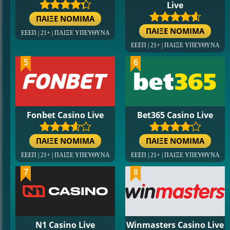
Live
ΠΑΙΞΕ ΝΟΜΙΜΑ
ΠΑΙΞΕ ΝΟΜΙΜΑ
ΕΕΕΠ | 21+ | ΠΑΙΞΕ ΥΠΕΥΘΥΝΑ
ΕΕΕΠ | 21+ | ΠΑΙΞΕ ΥΠΕΥΘΥΝΑ
5
6
Fonbet Casino Live
Bet365 Casino Live
ΠΑΙΞΕ ΝΟΜΙΜΑ
ΠΑΙΞΕ ΝΟΜΙΜΑ
ΕΕΕΠ | 21+ | ΠΑΙΞΕ ΥΠΕΥΘΥΝΑ
ΕΕΕΠ | 21+ | ΠΑΙΞΕ ΥΠΕΥΘΥΝΑ
7
8
N1 Casino Live
Winmasters Casino Live