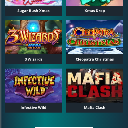
Sugar Rush Xmas
Xmas Drop
3 Wizards
Cleopatra Christmas
Infective Wild
Mafia Clash