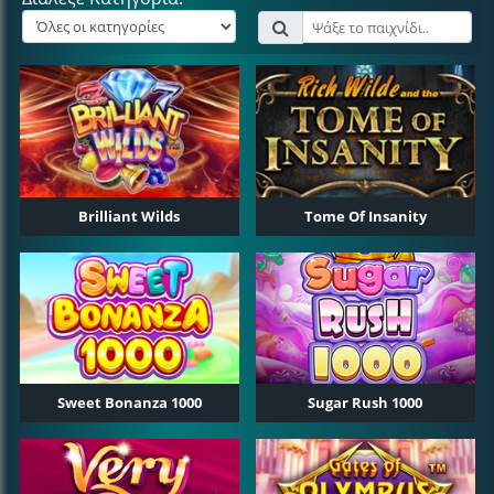
Brilliant Wilds
Tome Of Insanity
Sweet Bonanza 1000
Sugar Rush 1000