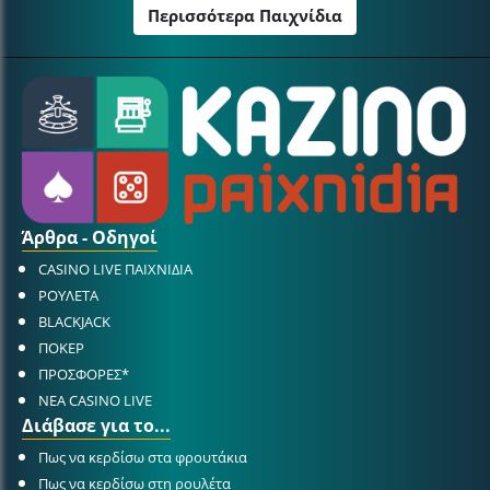
Άρθρα - Οδηγοί
CASINO LIVE ΠΑΙΧΝΙΔΙΑ
ΡΟΥΛΕΤΑ
BLACKJACK
ΠΟΚΕΡ
ΠΡΟΣΦΟΡΕΣ*
ΝΕΑ CASINO LIVE
Διάβασε για το...
Πως να κερδίσω στα φρουτάκια
Πως να κερδίσω στη ρουλέτα