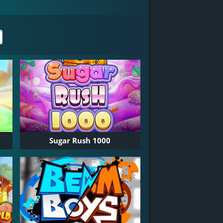
Sugar Rush 1000