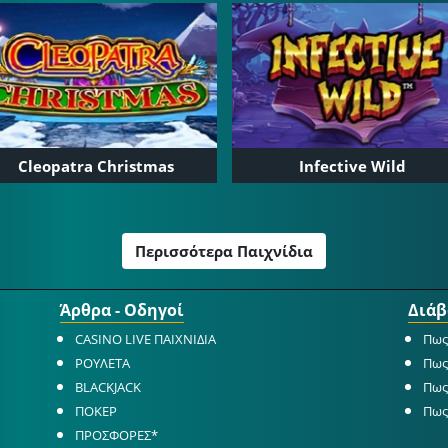
Cleopatra Christmas
Infective Wild
Άρθρα - Οδηγοί
Διάβ
CASINO LIVE ΠΑΙΧΝΙΔΙΑ
Πως
ΡΟΥΛΕΤΑ
Πως
BLACKJACK
Πως
ΠΟΚΕΡ
Πως
ΠΡΟΣΦΟΡΕΣ*