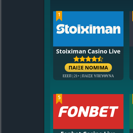
1
Stoiximan Casino Live
ΠΑΙΞΕ ΝΟΜΙΜΑ
ΕΕΕΠ | 21+ | ΠΑΙΞΕ ΥΠΕΥΘΥΝΑ
5