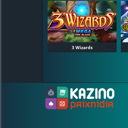
3 Wizards