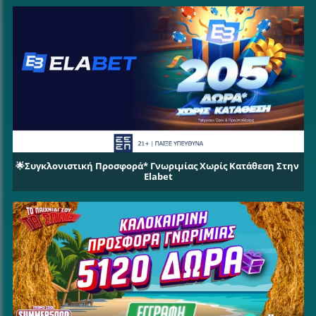
🌟Συγκλονιστική Προσφορά* Γνωριμίας Χωρίς Κατάθεση Στην 
Elabet