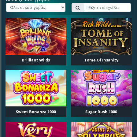
Brilliant Wilds
Tome Of Insanity
Sweet Bonanza 1000
Sugar Rush 1000