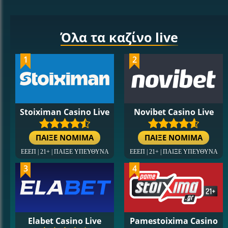
Όλα τα καζίνο live
1
2
Stoiximan Casino Live
Novibet Casino Live
ΠΑΙΞΕ ΝΟΜΙΜΑ
ΠΑΙΞΕ ΝΟΜΙΜΑ
ΕΕΕΠ | 21+ | ΠΑΙΞΕ ΥΠΕΥΘΥΝΑ
ΕΕΕΠ | 21+ | ΠΑΙΞΕ ΥΠΕΥΘΥΝΑ
3
4
Elabet Casino Live
Pamestoixima Casino