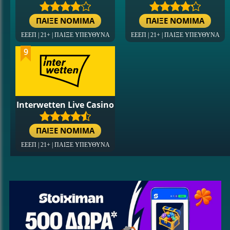
ΠΑΙΞΕ ΝΟΜΙΜΑ
ΠΑΙΞΕ ΝΟΜΙΜΑ
ΕΕΕΠ | 21+ | ΠΑΙΞΕ ΥΠΕΥΘΥΝΑ
ΕΕΕΠ | 21+ | ΠΑΙΞΕ ΥΠΕΥΘΥΝΑ
9
Interwetten Live Casino
ΠΑΙΞΕ ΝΟΜΙΜΑ
ΕΕΕΠ | 21+ | ΠΑΙΞΕ ΥΠΕΥΘΥΝΑ