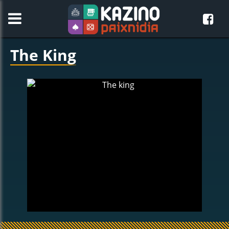
The King