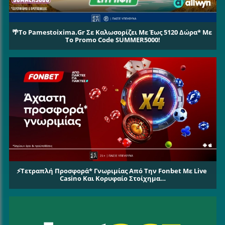
🌴To Pamestoixima.gr Σε Καλωσορίζει Με Έως 5120 Δώρα* Με 
Το Promo Code SUMMER5000!
⚡Τετραπλή Προσφορά* Γνωριμίας Από Την Fonbet Με Live 
Casino Και Κορυφαίο Στοίχημα…