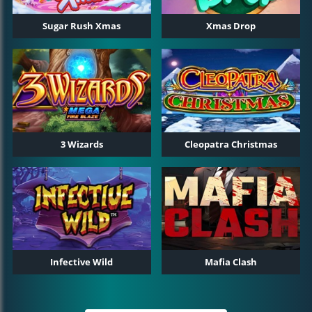
Sugar Rush Xmas
Xmas Drop
3 Wizards
Cleopatra Christmas
Infective Wild
Mafia Clash