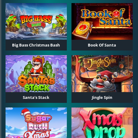
Big Bass Christmas Bash
Book Of Santa
Santa’s Stack
Jingle Spin