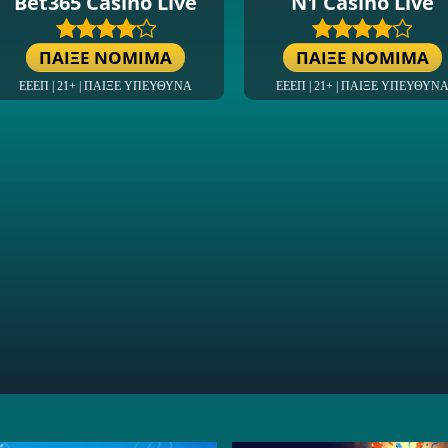
Bet365 Casino Live
N1 Casino Live
ΠΑΙΞΕ ΝΟΜΙΜΑ
ΠΑΙΞΕ ΝΟΜΙΜΑ
ΕΕΕΠ | 21+ | ΠΑΙΞΕ ΥΠΕΥΘΥΝΑ
ΕΕΕΠ | 21+ | ΠΑΙΞΕ ΥΠΕΥΘΥΝ