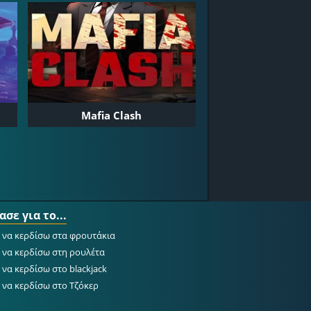
Mafia Clash
ασε για το...
 να κερδίσω στα φρουτάκια
 να κερδίσω στη ρουλέτα
 να κερδίσω στο blackjack
 να κερδίσω στο Τζόκερ