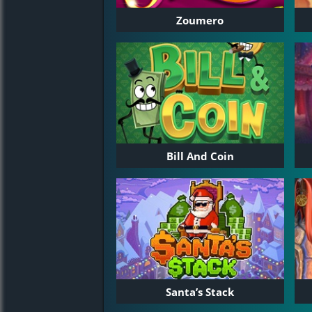
Zoumero
Bill And Coin
Santa’s Stack