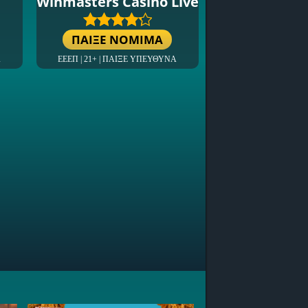
Winmasters Casino Live
ΠΑΙΞΕ ΝΟΜΙΜΑ
Α
ΕΕΕΠ | 21+ | ΠΑΙΞΕ ΥΠΕΥΘΥΝΑ