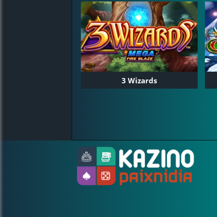
3 Wizards