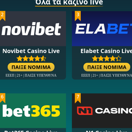
Όλα τα καζίνο live
2
3
Novibet Casino Live
Elabet Casino Liv
ΠΑΙΞΕ ΝΟΜΙΜΑ
ΠΑΙΞΕ ΝΟΜΙΜΑ
ΕΕΕΠ | 21+ | ΠΑΙΞΕ ΥΠΕΥΘΥΝΑ
ΕΕΕΠ | 21+ | ΠΑΙΞΕ ΥΠΕΥΘΥΝ
6
7