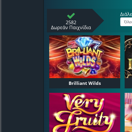
Διάλ
2582
Δωρεάν Παιχνίδια
Brilliant Wilds