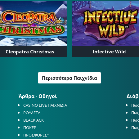
Cleopatra Christmas
Infective Wild
Άρθρα - Οδηγοί
Διάβ
CASINO LIVE ΠΑΙΧΝΙΔΙΑ
Πως
ΡΟΥΛΕΤΑ
Πως
BLACKJACK
Πως
ΠΟΚΕΡ
Πως
ΠΡΟΣΦΟΡΕΣ*