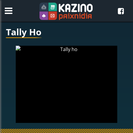
Tally Ho