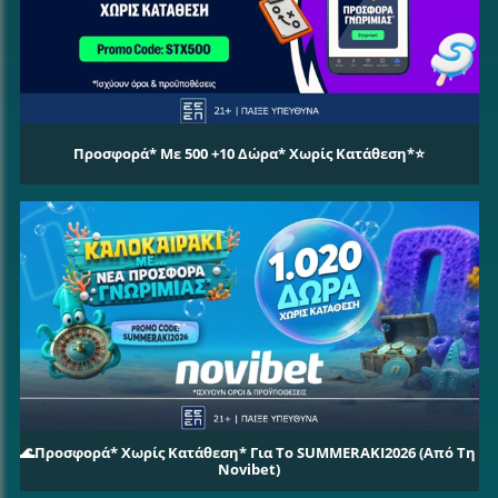
Προσφορά* Με 500 +10 Δώρα* Χωρίς Κατάθεση*⭐
🌊Προσφορά* Χωρίς Κατάθεση* Για Το SUMMERAKI2026 (από Τη 
Novibet)