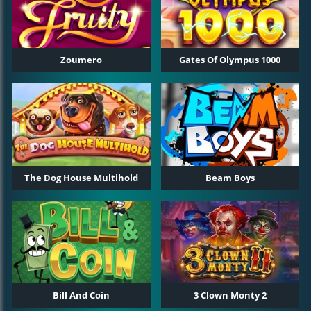
Zoumero
Gates Of Olympus 1000
The Dog House Multihold
Beam Boys
Bill And Coin
3 Clown Monty 2