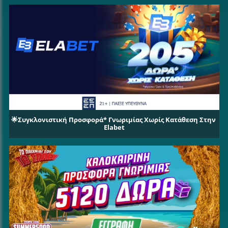
🌟Συγκλονιστική Προσφορά* Γνωριμίας Χωρίς Κατάθεση Στην 
Elabet