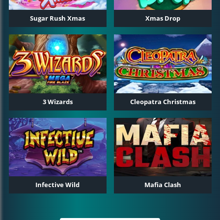
Sugar Rush Xmas
Xmas Drop
3 Wizards
Cleopatra Christmas
Infective Wild
Mafia Clash