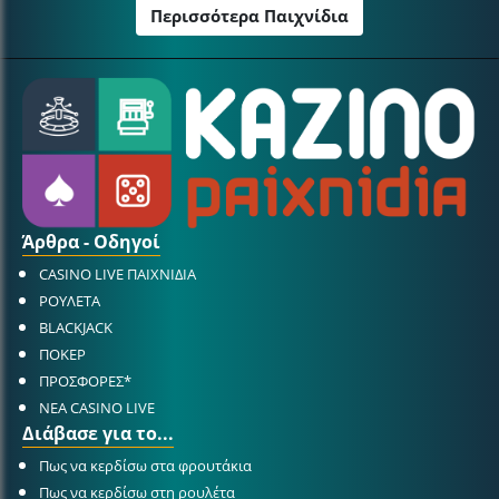
Άρθρα - Οδηγοί
CASINO LIVE ΠΑΙΧΝΙΔΙΑ
ΡΟΥΛΕΤΑ
BLACKJACK
ΠΟΚΕΡ
ΠΡΟΣΦΟΡΕΣ*
ΝΕΑ CASINO LIVE
Διάβασε για το...
Πως να κερδίσω στα φρουτάκια
Πως να κερδίσω στη ρουλέτα