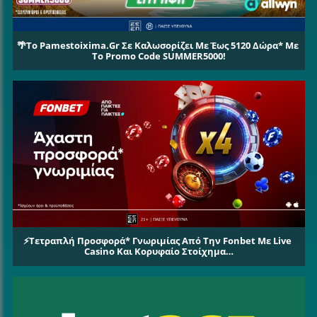
🌴To Pamestoixima.gr Σε Καλωσορίζει Με Έως 5120 Δώρα* Με 
Το Promo Code SUMMER5000!
⚡Τετραπλή Προσφορά* Γνωριμίας Από Την Fonbet Με Live 
Casino Και Κορυφαίο Στοίχημα…