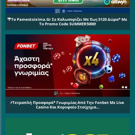
🌴To Pamestoixima.gr Σε Καλωσορίζει Με Έως 5120 Δώρα* Με 
Το Promo Code SUMMER5000!
⚡Τετραπλή Προσφορά* Γνωριμίας Από Την Fonbet Με Live 
Casino Και Κορυφαίο Στοίχημα…