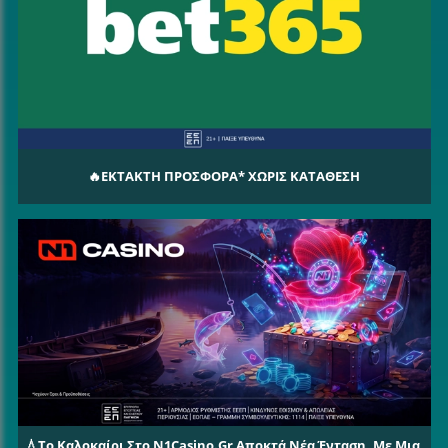
🔥ΕΚΤΑΚΤΗ ΠΡΟΣΦΟΡΑ* ΧΩΡΙΣ ΚΑΤΑΘΕΣΗ
💧Το Καλοκαίρι Στο N1Casino.gr Αποκτά Νέα Ένταση, Με Μια 