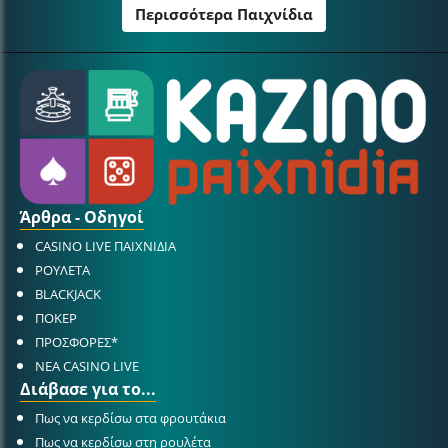
Άρθρα - Οδηγοί
CASINO LIVE ΠΑΙΧΝΙΔΙΑ
ΡΟΥΛΕΤΑ
BLACKJACK
ΠΟΚΕΡ
ΠΡΟΣΦΟΡΕΣ*
ΝΕΑ CASINO LIVE
Διάβασε για το...
Πως να κερδίσω στα φρουτάκια
Πως να κερδίσω στη ρουλέτα