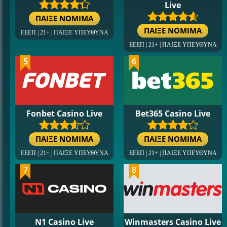
Live
ΠΑΙΞΕ ΝΟΜΙΜΑ
ΠΑΙΞΕ ΝΟΜΙΜΑ
ΕΕΕΠ | 21+ | ΠΑΙΞΕ ΥΠΕΥΘΥΝΑ
ΕΕΕΠ | 21+ | ΠΑΙΞΕ ΥΠΕΥΘΥΝΑ
5
6
Fonbet Casino Live
Bet365 Casino Live
ΠΑΙΞΕ ΝΟΜΙΜΑ
ΠΑΙΞΕ ΝΟΜΙΜΑ
ΕΕΕΠ | 21+ | ΠΑΙΞΕ ΥΠΕΥΘΥΝΑ
ΕΕΕΠ | 21+ | ΠΑΙΞΕ ΥΠΕΥΘΥΝΑ
7
8
N1 Casino Live
Winmasters Casino Live