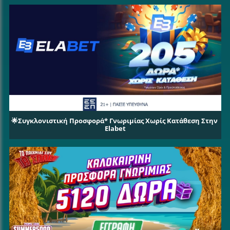
🌟Συγκλονιστική Προσφορά* Γνωριμίας Χωρίς Κατάθεση Στην 
Elabet