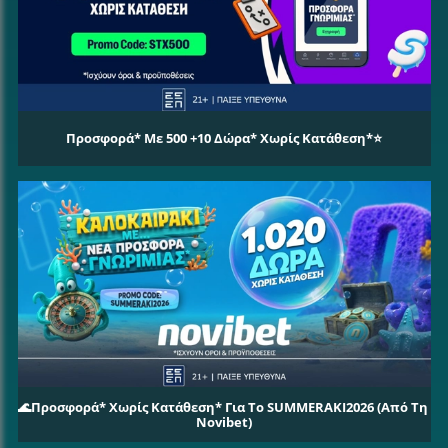
Προσφορά* Με 500 +10 Δώρα* Χωρίς Κατάθεση*⭐
🌊Προσφορά* Χωρίς Κατάθεση* Για Το SUMMERAKI2026 (από Τη 
Novibet)