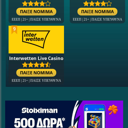
ΠΑΙΞΕ ΝΟΜΙΜΑ
ΠΑΙΞΕ ΝΟΜΙΜΑ
ΕΕΕΠ | 21+ | ΠΑΙΞΕ ΥΠΕΥΘΥΝΑ
ΕΕΕΠ | 21+ | ΠΑΙΞΕ ΥΠΕΥΘΥΝΑ
9
Interwetten Live Casino
ΠΑΙΞΕ ΝΟΜΙΜΑ
ΕΕΕΠ | 21+ | ΠΑΙΞΕ ΥΠΕΥΘΥΝΑ