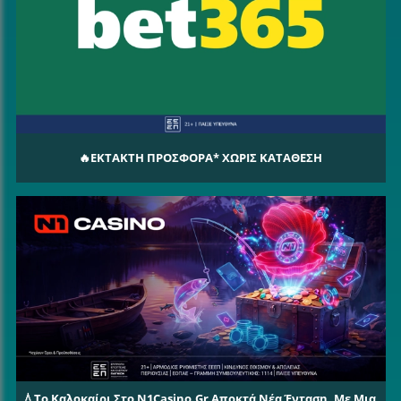
🔥ΕΚΤΑΚΤΗ ΠΡΟΣΦΟΡΑ* ΧΩΡΙΣ ΚΑΤΑΘΕΣΗ
💧Το Καλοκαίρι Στο N1Casino.gr Αποκτά Νέα Ένταση, Με Μια 