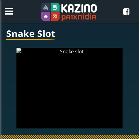
Snake Slot