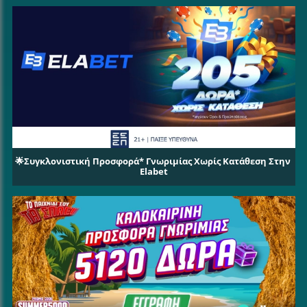
🌟Συγκλονιστική Προσφορά* Γνωριμίας Χωρίς Κατάθεση Στην 
Elabet