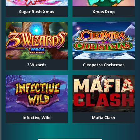
Sugar Rush Xmas
Xmas Drop
3 Wizards
Cleopatra Christmas
Infective Wild
Mafia Clash