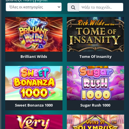
Brilliant Wilds
Tome Of Insanity
Sweet Bonanza 1000
Sugar Rush 1000