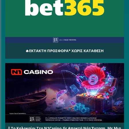
🔥ΕΚΤΑΚΤΗ ΠΡΟΣΦΟΡΑ* ΧΩΡΙΣ ΚΑΤΑΘΕΣΗ
💧Το Καλοκαίρι Στο N1Casino.gr Αποκτά Νέα Ένταση, Με Μια 