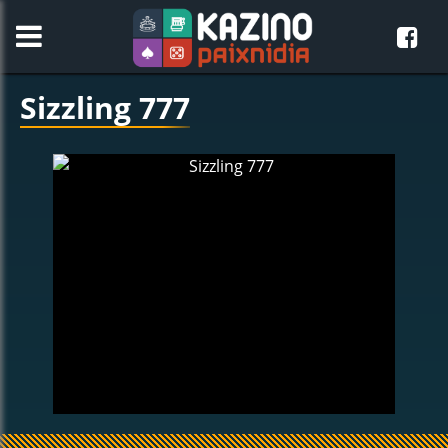
Sizzling 777