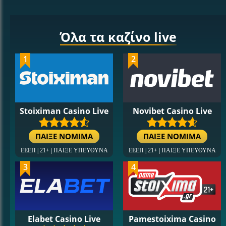
Όλα τα καζίνο live
1
2
Stoiximan Casino Live
Novibet Casino Live
ΠΑΙΞΕ ΝΟΜΙΜΑ
ΠΑΙΞΕ ΝΟΜΙΜΑ
ΕΕΕΠ | 21+ | ΠΑΙΞΕ ΥΠΕΥΘΥΝΑ
ΕΕΕΠ | 21+ | ΠΑΙΞΕ ΥΠΕΥΘΥΝΑ
3
4
Elabet Casino Live
Pamestoixima Casino