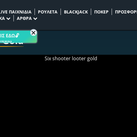
LIVE ΠΑΙΧΝΙΔΙΑ
ΡΟΥΛΕΤΑ
BLACKJACK
ΠΟΚΕΡ
ΠΡΟΣΦΟΡ
ΙΚΑ
ΑΡΘΡΑ
ΙΣ ΕΔΩ🔓
 Gold
Ε ΥΠΕΥΘΥΝΑ