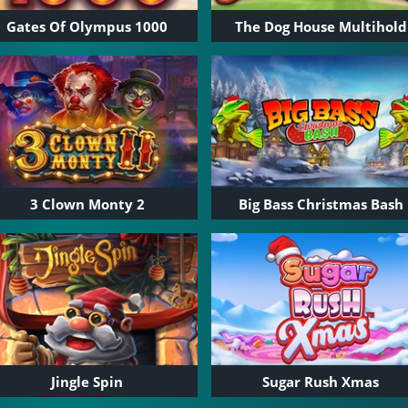
Gates Of Olympus 1000
The Dog House Multihold
3 Clown Monty 2
Big Bass Christmas Bash
Jingle Spin
Sugar Rush Xmas