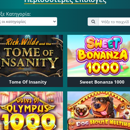
εξε Κατηγορία:
Tome Of Insanity
Sweet Bonanza 1000