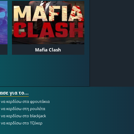
Mafia Clash
ασε για το...
 να κερδίσω στα φρουτάκια
 να κερδίσω στη ρουλέτα
 να κερδίσω στο blackjack
 να κερδίσω στο Τζόκερ