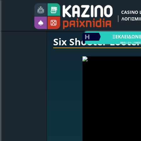
CASINO 
ΛΟΓΙΣΜ
ΞΕΚΛΕΙΔΩΝΕ
Six Shooter Looter
ΕΕΕΠ | 21+ | ΠΑΙΞ