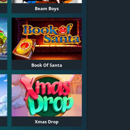
Beam Boys
Book Of Santa
Xmas Drop