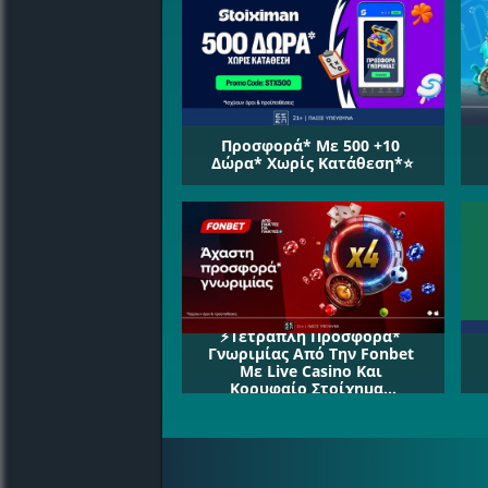
Προσφορά* Με 500 +10 
Δώρα* Χωρίς Κατάθεση*⭐
⚡Τετραπλή Προσφορά* 
Γνωριμίας Από Την Fonbet 
Με Live Casino Και 
Κορυφαίο Στοίχημα…