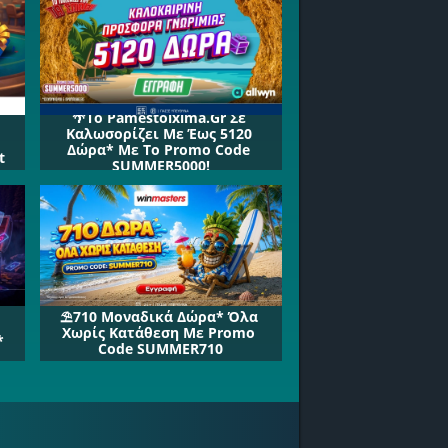
🌴To Pamestoixima.gr Σε 
Καλωσορίζει Με Έως 5120 
Δώρα* Με Το Promo Code 
t
SUMMER5000!
⛱️710 Μοναδικά Δώρα* Όλα 
Χωρίς Κατάθεση Με Promo 
 
Code SUMMER710