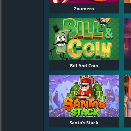
Zoumero
Bill And Coin
Santa’s Stack