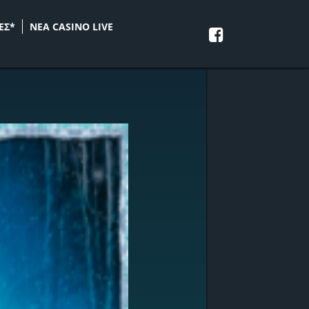
ΕΣ*
ΝΕΑ CASINO LIVE