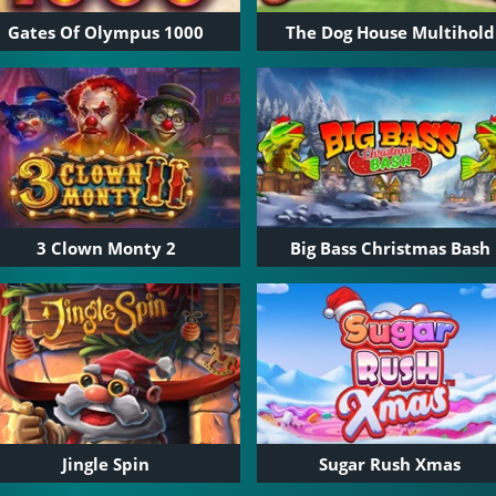
Gates Of Olympus 1000
The Dog House Multihold
3 Clown Monty 2
Big Bass Christmas Bash
Jingle Spin
Sugar Rush Xmas