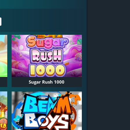
Sugar Rush 1000