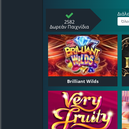
Διάλ
2582
Δωρεάν Παιχνίδια
Brilliant Wilds