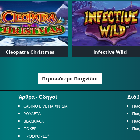
Cleopatra Christmas
Infective Wild
Άρθρα - Οδηγοί
Διάβ
CASINO LIVE ΠΑΙΧΝΙΔΙΑ
Πως
ΡΟΥΛΕΤΑ
Πως
BLACKJACK
Πως
ΠΟΚΕΡ
Πως
ΠΡΟΣΦΟΡΕΣ*