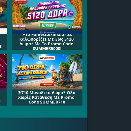
🌴To Pamestoixima.gr Σε 
Καλωσορίζει Με Έως 5120 
Δώρα* Με Το Promo Code 
t
SUMMER5000!
⛱️710 Μοναδικά Δώρα* Όλα 
Χωρίς Κατάθεση Με Promo 
η
Code SUMMER710