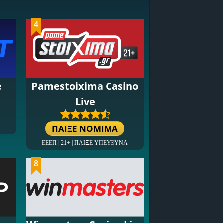
4
e
Pamestoixima Casino
Live
ΠΑΙΞΕ ΝΟΜΙΜΑ
Α
ΕΕΕΠ | 21+ | ΠΑΙΞΕ ΥΠΕΥΘΥΝΑ
8