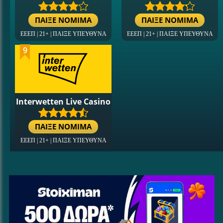
ΠΑΙΞΕ ΝΟΜΙΜΑ
ΠΑΙΞΕ ΝΟΜΙΜΑ
ΕΕΕΠ | 21+ | ΠΑΙΞΕ ΥΠΕΥΘΥΝΑ
ΕΕΕΠ | 21+ | ΠΑΙΞΕ ΥΠΕΥΘΥΝΑ
9
Interwetten Live Casino
ΠΑΙΞΕ ΝΟΜΙΜΑ
ΕΕΕΠ | 21+ | ΠΑΙΞΕ ΥΠΕΥΘΥΝΑ