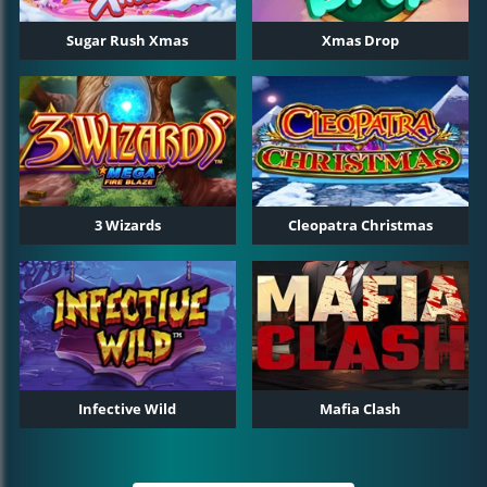
Sugar Rush Xmas
Xmas Drop
3 Wizards
Cleopatra Christmas
Infective Wild
Mafia Clash