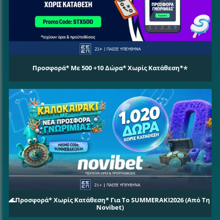
Προσφορά* Με 500 +10 Δώρα* Χωρίς Κατάθεση*⭐
🌊Προσφορά* Χωρίς Κατάθεση* Για Το SUMMERAKI2026 (από Τη 
Novibet)