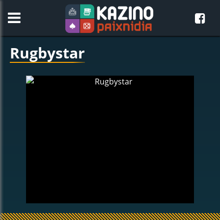
Rugbystar