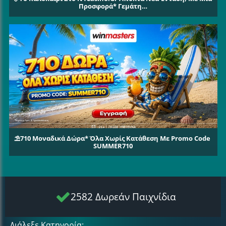
Προσφορά* Γεμάτη…
⛱️710 Μοναδικά Δώρα* Όλα Χωρίς Κατάθεση Με Promo Code 
SUMMER710
2582
Δωρεάν Παιχνίδια
Διάλεξε Κατηγορία: