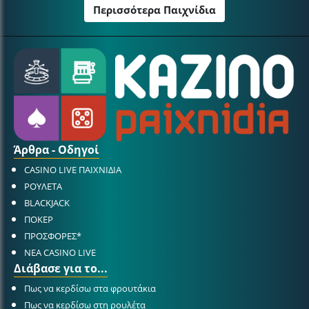
Άρθρα - Οδηγοί
CASINO LIVE ΠΑΙΧΝΙΔΙΑ
ΡΟΥΛΕΤΑ
BLACKJACK
ΠΟΚΕΡ
ΠΡΟΣΦΟΡΕΣ*
ΝΕΑ CASINO LIVE
Διάβασε για το...
Πως να κερδίσω στα φρουτάκια
Πως να κερδίσω στη ρουλέτα