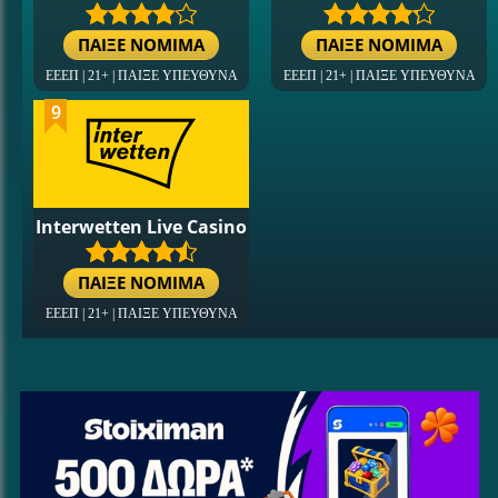
ΠΑΙΞΕ ΝΟΜΙΜΑ
ΠΑΙΞΕ ΝΟΜΙΜΑ
ΕΕΕΠ | 21+ | ΠΑΙΞΕ ΥΠΕΥΘΥΝΑ
ΕΕΕΠ | 21+ | ΠΑΙΞΕ ΥΠΕΥΘΥΝΑ
9
Interwetten Live Casino
ΠΑΙΞΕ ΝΟΜΙΜΑ
ΕΕΕΠ | 21+ | ΠΑΙΞΕ ΥΠΕΥΘΥΝΑ