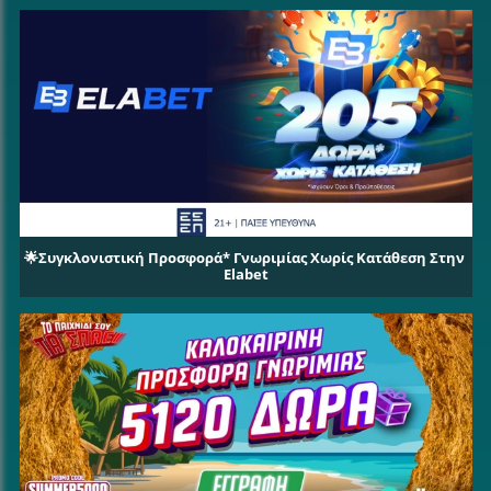
🌟Συγκλονιστική Προσφορά* Γνωριμίας Χωρίς Κατάθεση Στην 
Elabet