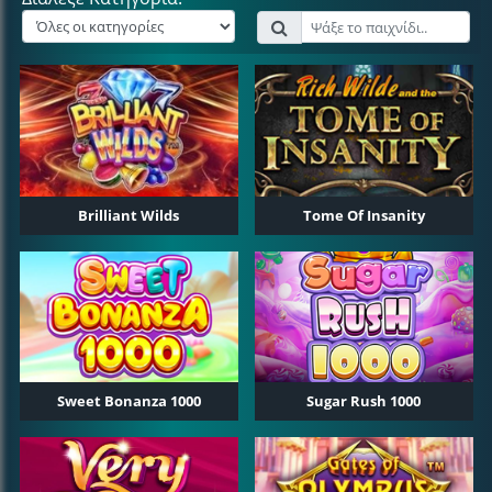
Brilliant Wilds
Tome Of Insanity
Sweet Bonanza 1000
Sugar Rush 1000