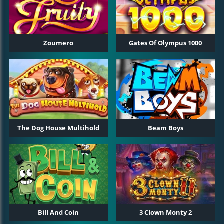
Zoumero
Gates Of Olympus 1000
The Dog House Multihold
Beam Boys
Bill And Coin
3 Clown Monty 2