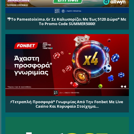
🌴To Pamestoixima.gr Σε Καλωσορίζει Με Έως 5120 Δώρα* Με 
Το Promo Code SUMMER5000!
⚡Τετραπλή Προσφορά* Γνωριμίας Από Την Fonbet Με Live 
Casino Και Κορυφαίο Στοίχημα…