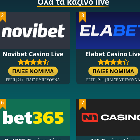
Όλα τα καζίνο live
2
3
Novibet Casino Live
Elabet Casino Liv
ΠΑΙΞΕ ΝΟΜΙΜΑ
ΠΑΙΞΕ ΝΟΜΙΜΑ
ΕΕΕΠ | 21+ | ΠΑΙΞΕ ΥΠΕΥΘΥΝΑ
ΕΕΕΠ | 21+ | ΠΑΙΞΕ ΥΠΕΥΘΥΝ
6
7