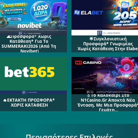
🌊Προσφορά* Χωρίς 
🌟Συγκλονιστική 
Κατάθεση* Για Το 
Προσφορά* Γνωριμίας 
SUMMERAKI2026 (από Τη 
Χωρίς Κατάθεση Στην Elabe
Novibet)
💧Το Καλοκαίρι Στο 
🔥ΕΚΤΑΚΤΗ ΠΡΟΣΦΟΡΑ* 
N1Casino.gr Αποκτά Νέα 
ΧΩΡΙΣ ΚΑΤΑΘΕΣΗ
Ένταση, Με Μια Προσφορά*
Γεμάτη…
Περισσότερες Επιλογές