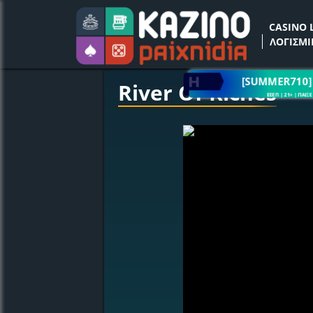
CASINO 
ΛΟΓΙΣΜ
[SUMMER710] 
River Of Riches
ΕΕΕΠ | 21+ | ΠΑΙΞ