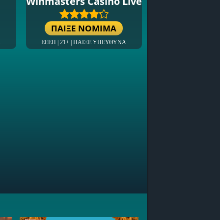
Winmasters Casino Live
ΠΑΙΞΕ ΝΟΜΙΜΑ
Α
ΕΕΕΠ | 21+ | ΠΑΙΞΕ ΥΠΕΥΘΥΝΑ