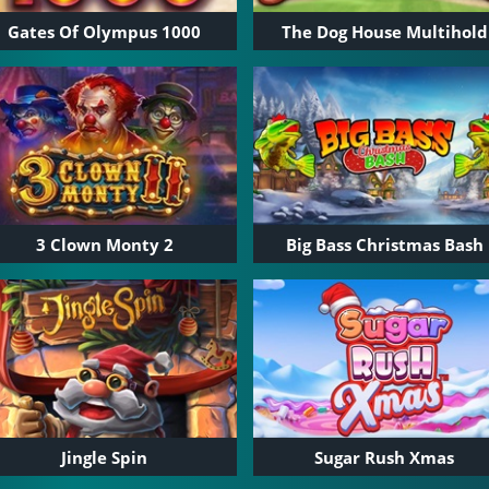
Gates Of Olympus 1000
The Dog House Multihold
3 Clown Monty 2
Big Bass Christmas Bash
Jingle Spin
Sugar Rush Xmas