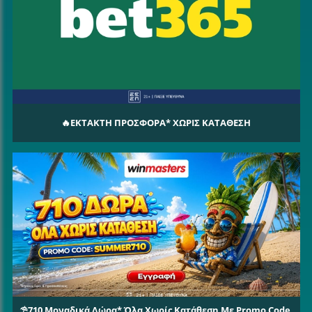
🔥ΕΚΤΑΚΤΗ ΠΡΟΣΦΟΡΑ* ΧΩΡΙΣ ΚΑΤΑΘΕΣΗ
⛱️710 Μοναδικά Δώρα* Όλα Χωρίς Κατάθεση Με Promo Code 