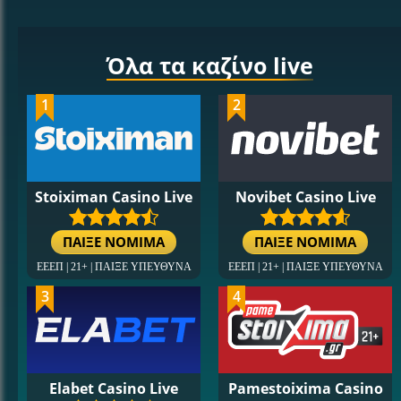
Όλα τα καζίνο live
1
2
Stoiximan Casino Live
Novibet Casino Live
ΠΑΙΞΕ ΝΟΜΙΜΑ
ΠΑΙΞΕ ΝΟΜΙΜΑ
ΕΕΕΠ | 21+ | ΠΑΙΞΕ ΥΠΕΥΘΥΝΑ
ΕΕΕΠ | 21+ | ΠΑΙΞΕ ΥΠΕΥΘΥΝΑ
3
4
Elabet Casino Live
Pamestoixima Casino