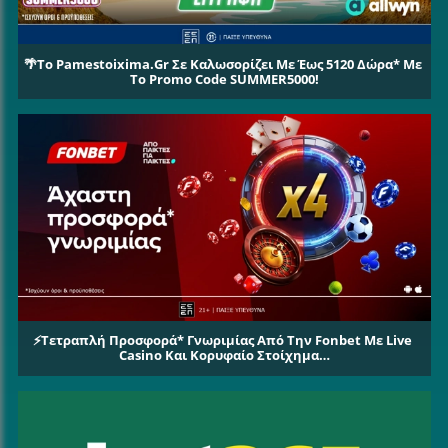
🌴To Pamestoixima.gr Σε Καλωσορίζει Με Έως 5120 Δώρα* Με 
Το Promo Code SUMMER5000!
⚡Τετραπλή Προσφορά* Γνωριμίας Από Την Fonbet Με Live 
Casino Και Κορυφαίο Στοίχημα…