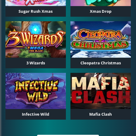
Sugar Rush Xmas
Xmas Drop
3 Wizards
Cleopatra Christmas
Infective Wild
Mafia Clash