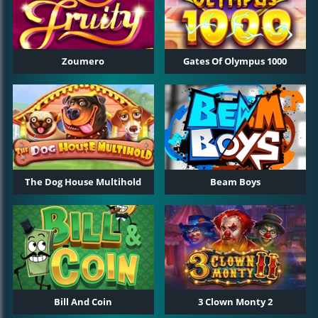
Zoumero
Gates Of Olympus 1000
The Dog House Multihold
Beam Boys
Bill And Coin
3 Clown Monty 2