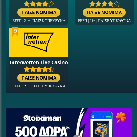
ΠΑΙΞΕ ΝΟΜΙΜΑ
ΠΑΙΞΕ ΝΟΜΙΜΑ
ΕΕΕΠ | 21+ | ΠΑΙΞΕ ΥΠΕΥΘΥΝΑ
ΕΕΕΠ | 21+ | ΠΑΙΞΕ ΥΠΕΥΘΥΝΑ
9
Interwetten Live Casino
ΠΑΙΞΕ ΝΟΜΙΜΑ
ΕΕΕΠ | 21+ | ΠΑΙΞΕ ΥΠΕΥΘΥΝΑ