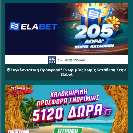
🌟Συγκλονιστική Προσφορά* Γνωριμίας Χωρίς Κατάθεση Στην 
Elabet