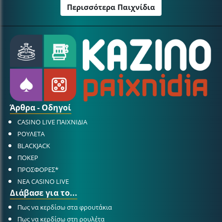
Άρθρα - Οδηγοί
CASINO LIVE ΠΑΙΧΝΙΔΙΑ
ΡΟΥΛΕΤΑ
BLACKJACK
ΠΟΚΕΡ
ΠΡΟΣΦΟΡΕΣ*
ΝΕΑ CASINO LIVE
Διάβασε για το...
Πως να κερδίσω στα φρουτάκια
Πως να κερδίσω στη ρουλέτα