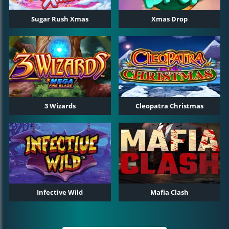
Sugar Rush Xmas
Xmas Drop
3 Wizards
Cleopatra Christmas
Infective Wild
Mafia Clash