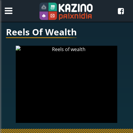
Reels Of Wealth