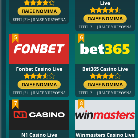
Live
ΠΑΙΞΕ ΝΟΜΙΜΑ
ΠΑΙΞΕ ΝΟΜΙΜΑ
ΕΕΕΠ | 21+ | ΠΑΙΞΕ ΥΠΕΥΘΥΝΑ
ΕΕΕΠ | 21+ | ΠΑΙΞΕ ΥΠΕΥΘΥΝΑ
5
6
Fonbet Casino Live
Bet365 Casino Live
ΠΑΙΞΕ ΝΟΜΙΜΑ
ΠΑΙΞΕ ΝΟΜΙΜΑ
ΕΕΕΠ | 21+ | ΠΑΙΞΕ ΥΠΕΥΘΥΝΑ
ΕΕΕΠ | 21+ | ΠΑΙΞΕ ΥΠΕΥΘΥΝΑ
7
8
N1 Casino Live
Winmasters Casino Live