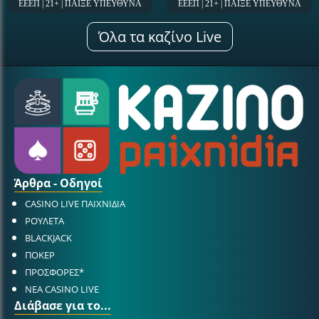
ΕΕΕΠ | 21+ | ΠΑΙΞΕ ΥΠΕΥΘΥΝΑ
ΕΕΕΠ | 21+ | ΠΑΙΞΕ ΥΠΕΥΘΥΝΑ
Όλα τα καζίνο Live
Άρθρα - Οδηγοί
CASINO LIVE ΠΑΙΧΝΙΔΙΑ
ΡΟΥΛΕΤΑ
BLACKJACK
ΠΟΚΕΡ
ΠΡΟΣΦΟΡΕΣ*
ΝΕΑ CASINO LIVE
Διάβασε για το...