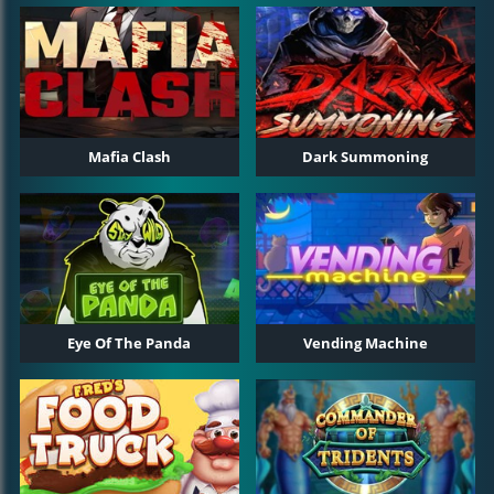
Mafia Clash
Dark Summoning
Eye Of The Panda
Vending Machine