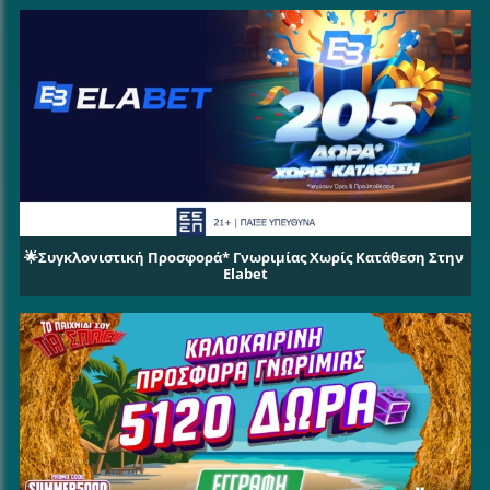
🌟Συγκλονιστική Προσφορά* Γνωριμίας Χωρίς Κατάθεση Στην 
Elabet