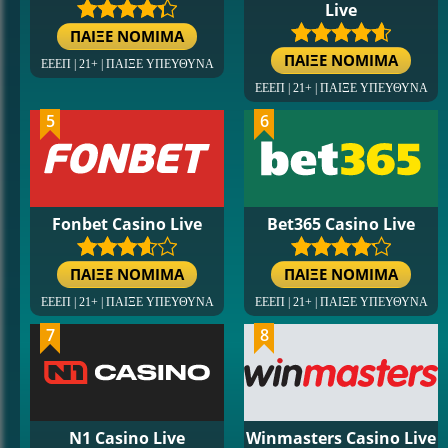
Live
ΠΑΙΞΕ ΝΟΜΙΜΑ
ΠΑΙΞΕ ΝΟΜΙΜΑ
ΕΕΕΠ | 21+ | ΠΑΙΞΕ ΥΠΕΥΘΥΝΑ
ΕΕΕΠ | 21+ | ΠΑΙΞΕ ΥΠΕΥΘΥΝΑ
5
6
Fonbet Casino Live
Bet365 Casino Live
ΠΑΙΞΕ ΝΟΜΙΜΑ
ΠΑΙΞΕ ΝΟΜΙΜΑ
ΕΕΕΠ | 21+ | ΠΑΙΞΕ ΥΠΕΥΘΥΝΑ
ΕΕΕΠ | 21+ | ΠΑΙΞΕ ΥΠΕΥΘΥΝΑ
7
8
N1 Casino Live
Winmasters Casino Live