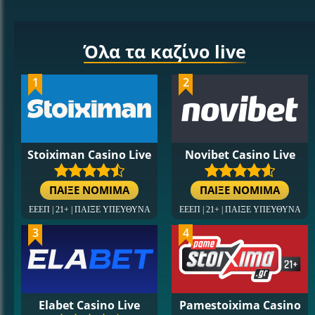
Όλα τα καζίνο live
1
2
Stoiximan Casino Live
Novibet Casino Live
ΠΑΙΞΕ ΝΟΜΙΜΑ
ΠΑΙΞΕ ΝΟΜΙΜΑ
ΕΕΕΠ | 21+ | ΠΑΙΞΕ ΥΠΕΥΘΥΝΑ
ΕΕΕΠ | 21+ | ΠΑΙΞΕ ΥΠΕΥΘΥΝΑ
3
4
Elabet Casino Live
Pamestoixima Casino