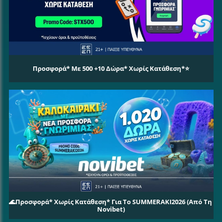
Προσφορά* Με 500 +10 Δώρα* Χωρίς Κατάθεση*⭐
🌊Προσφορά* Χωρίς Κατάθεση* Για Το SUMMERAKI2026 (από Τη 
Novibet)