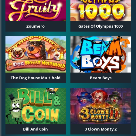
Zoumero
Gates Of Olympus 1000
The Dog House Multihold
Beam Boys
Bill And Coin
3 Clown Monty 2