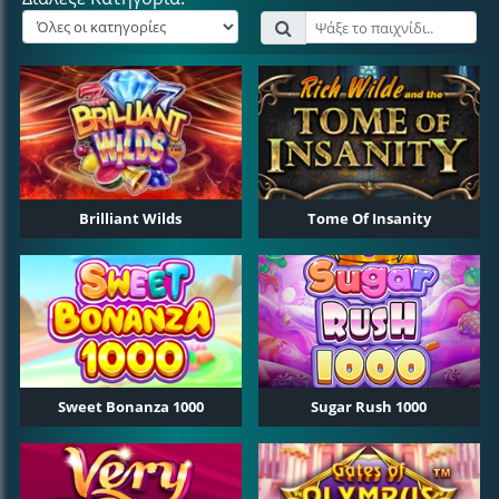
Brilliant Wilds
Tome Of Insanity
Sweet Bonanza 1000
Sugar Rush 1000