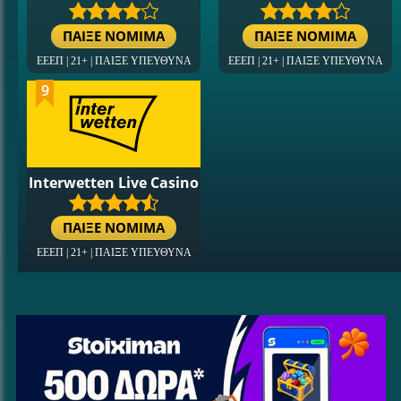
ΠΑΙΞΕ ΝΟΜΙΜΑ
ΠΑΙΞΕ ΝΟΜΙΜΑ
ΕΕΕΠ | 21+ | ΠΑΙΞΕ ΥΠΕΥΘΥΝΑ
ΕΕΕΠ | 21+ | ΠΑΙΞΕ ΥΠΕΥΘΥΝΑ
9
Interwetten Live Casino
ΠΑΙΞΕ ΝΟΜΙΜΑ
ΕΕΕΠ | 21+ | ΠΑΙΞΕ ΥΠΕΥΘΥΝΑ