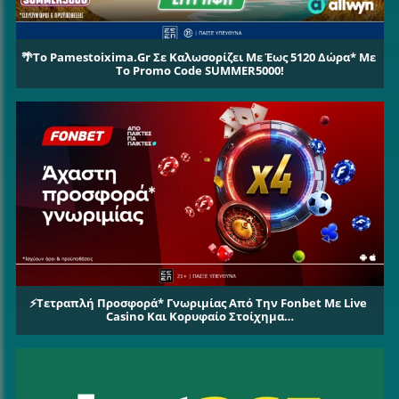
🌴To Pamestoixima.gr Σε Καλωσορίζει Με Έως 5120 Δώρα* Με 
Το Promo Code SUMMER5000!
⚡Τετραπλή Προσφορά* Γνωριμίας Από Την Fonbet Με Live 
Casino Και Κορυφαίο Στοίχημα…