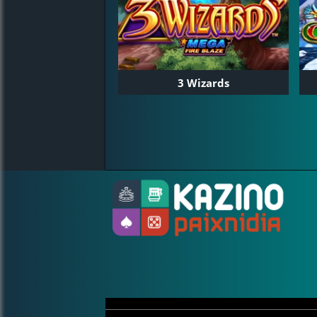
3 Wizards