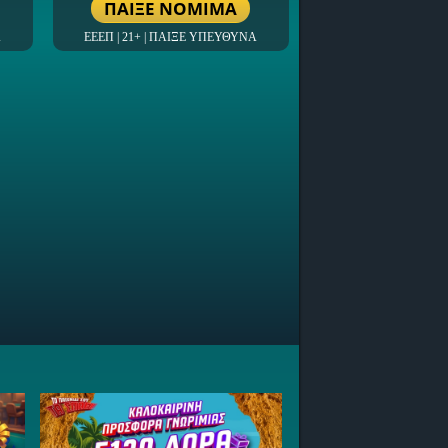
ΠΑΙΞΕ ΝΟΜΙΜΑ
Α
ΕΕΕΠ | 21+ | ΠΑΙΞΕ ΥΠΕΥΘΥΝΑ