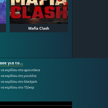
Mafia Clash
ασε για το...
 να κερδίσω στα φρουτάκια
 να κερδίσω στη ρουλέτα
 να κερδίσω στο blackjack
 να κερδίσω στο Τζόκερ