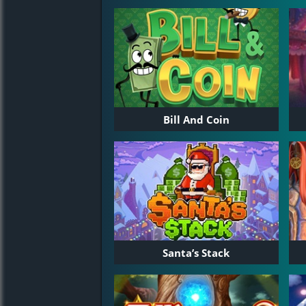
Bill And Coin
Santa’s Stack