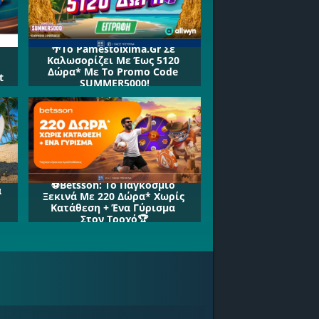
🌴To Pamestoixima.gr Σε 
Καλωσορίζει Με Έως 5120 
Δώρα* Με Το Promo Code 
t
SUMMER5000!
⚽Betsson: Το Παγκόσμιο 
 
Ξεκινά Με 220 Δώρα* Χωρίς 
Κατάθεση + Ένα Γύρισμα 
Στον Τροχό🏆