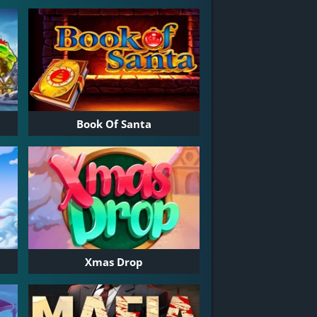
Book Of Santa
Xmas Drop