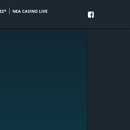
ΕΣ*
ΝΕΑ CASINO LIVE