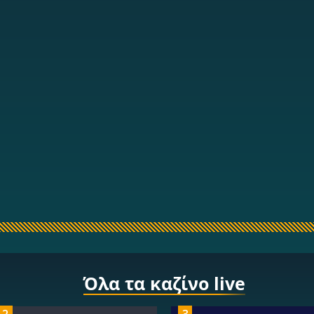
Όλα τα καζίνο live