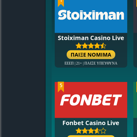
1
Stoiximan Casino Live
ΠΑΙΞΕ ΝΟΜΙΜΑ
ΕΕΕΠ | 21+ | ΠΑΙΞΕ ΥΠΕΥΘΥΝΑ
5
Fonbet Casino Live