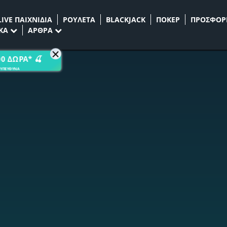
LIVE ΠΑΙΧΝΙΔΙΑ
ΡΟΥΛΕΤΑ
BLACKJACK
ΠΟΚΕΡ
ΠΡΟΣΦΟΡ
ΙΚΑ
ΑΡΘΡΑ
00 ΔΩΡΑ* 🍒
Ε ΥΠΕΥΘΥΝΑ