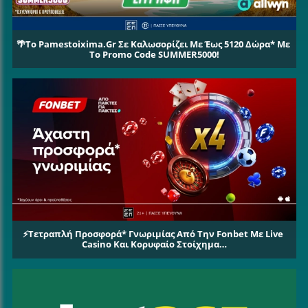
🌴To Pamestoixima.gr Σε Καλωσορίζει Με Έως 5120 Δώρα* Με 
Το Promo Code SUMMER5000!
⚡Τετραπλή Προσφορά* Γνωριμίας Από Την Fonbet Με Live 
Casino Και Κορυφαίο Στοίχημα…