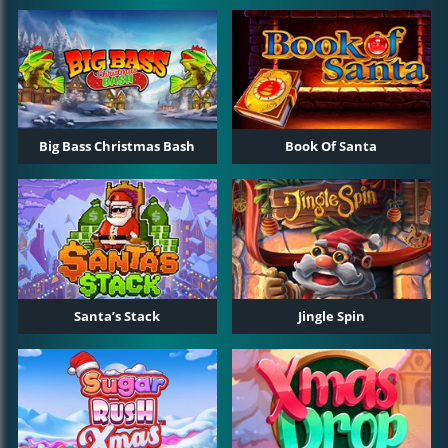
Big Bass Christmas Bash
Book Of Santa
Santa’s Stack
Jingle Spin