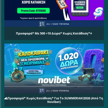
Προσφορά* Με 500 +10 Δώρα* Χωρίς Κατάθεση*⭐
🌊Προσφορά* Χωρίς Κατάθεση* Για Το SUMMERAKI2026 (από Τη 
Novibet)