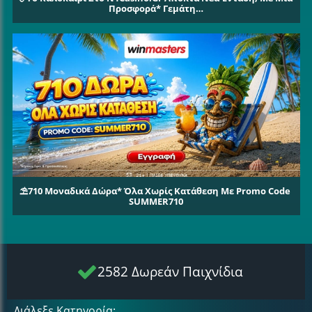
Προσφορά* Γεμάτη…
⛱️710 Μοναδικά Δώρα* Όλα Χωρίς Κατάθεση Με Promo Code 
SUMMER710
2582
Δωρεάν Παιχνίδια
Διάλεξε Κατηγορία: