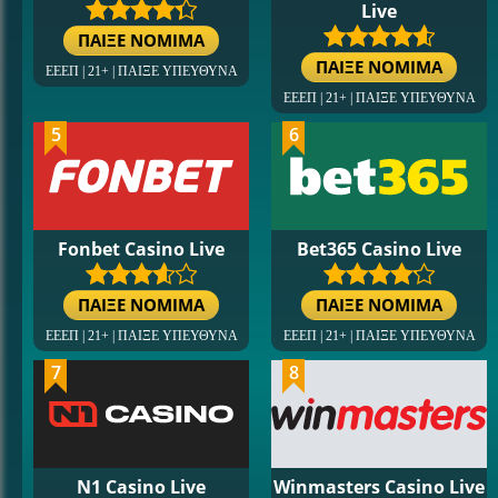
Live
ΠΑΙΞΕ ΝΟΜΙΜΑ
ΠΑΙΞΕ ΝΟΜΙΜΑ
ΕΕΕΠ | 21+ | ΠΑΙΞΕ ΥΠΕΥΘΥΝΑ
ΕΕΕΠ | 21+ | ΠΑΙΞΕ ΥΠΕΥΘΥΝΑ
5
6
Fonbet Casino Live
Bet365 Casino Live
ΠΑΙΞΕ ΝΟΜΙΜΑ
ΠΑΙΞΕ ΝΟΜΙΜΑ
ΕΕΕΠ | 21+ | ΠΑΙΞΕ ΥΠΕΥΘΥΝΑ
ΕΕΕΠ | 21+ | ΠΑΙΞΕ ΥΠΕΥΘΥΝΑ
7
8
N1 Casino Live
Winmasters Casino Live