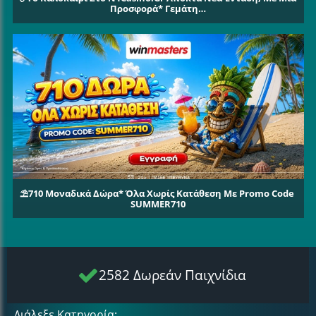
Προσφορά* Γεμάτη…
⛱️710 Μοναδικά Δώρα* Όλα Χωρίς Κατάθεση Με Promo Code 
SUMMER710
2582
Δωρεάν Παιχνίδια
Διάλεξε Κατηγορία: