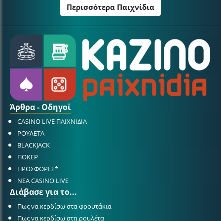
Άρθρα - Οδηγοί
CASINO LIVE ΠΑΙΧΝΙΔΙΑ
ΡΟΥΛΕΤΑ
BLACKJACK
ΠΟΚΕΡ
ΠΡΟΣΦΟΡΕΣ*
ΝΕΑ CASINO LIVE
Διάβασε για το...
Πως να κερδίσω στα φρουτάκια
Πως να κερδίσω στη ρουλέτα