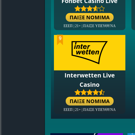
Fonbet Casino Live
ΠΑΙΞΕ ΝΟΜΙΜΑ
ΕΕΕΠ | 21+ | ΠΑΙΞΕ ΥΠΕΥΘΥΝΑ
9
Interwetten Live
Casino
ΠΑΙΞΕ ΝΟΜΙΜΑ
ΕΕΕΠ | 21+ | ΠΑΙΞΕ ΥΠΕΥΘΥΝΑ