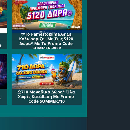
🌴To Pamestoixima.gr Σε 
Καλωσορίζει Με Έως 5120 
Δώρα* Με Το Promo Code 
t
SUMMER5000!
⛱️710 Μοναδικά Δώρα* Όλα 
Χωρίς Κατάθεση Με Promo 
 
Code SUMMER710