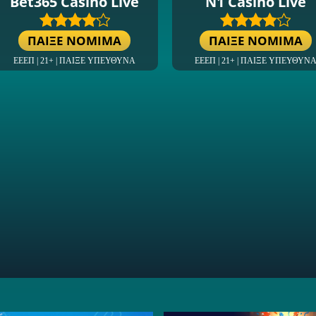
Bet365 Casino Live
N1 Casino Live
ΠΑΙΞΕ ΝΟΜΙΜΑ
ΠΑΙΞΕ ΝΟΜΙΜΑ
ΕΕΕΠ | 21+ | ΠΑΙΞΕ ΥΠΕΥΘΥΝΑ
ΕΕΕΠ | 21+ | ΠΑΙΞΕ ΥΠΕΥΘΥΝ