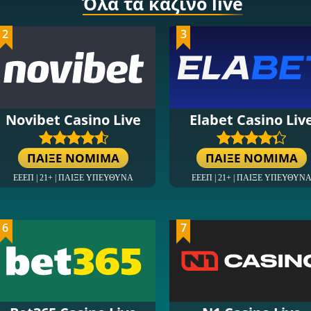
Όλα τα καζίνο live
2
3
Novibet Casino Live
Elabet Casino Liv
ΠΑΙΞΕ ΝΟΜΙΜΑ
ΠΑΙΞΕ ΝΟΜΙΜΑ
ΕΕΕΠ | 21+ | ΠΑΙΞΕ ΥΠΕΥΘΥΝΑ
ΕΕΕΠ | 21+ | ΠΑΙΞΕ ΥΠΕΥΘΥΝ
6
7