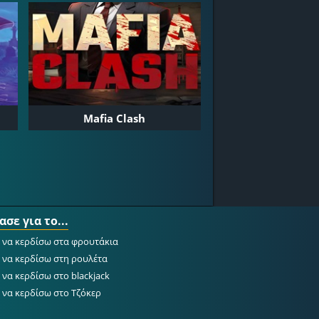
Mafia Clash
ασε για το...
 να κερδίσω στα φρουτάκια
 να κερδίσω στη ρουλέτα
 να κερδίσω στο blackjack
 να κερδίσω στο Τζόκερ