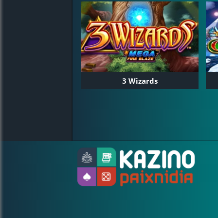
3 Wizards