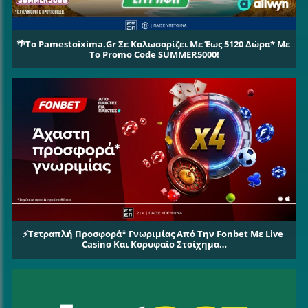
🌴To Pamestoixima.gr Σε Καλωσορίζει Με Έως 5120 Δώρα* Με 
Το Promo Code SUMMER5000!
⚡Τετραπλή Προσφορά* Γνωριμίας Από Την Fonbet Με Live 
Casino Και Κορυφαίο Στοίχημα…