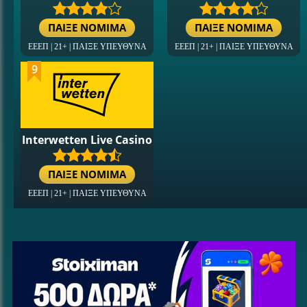
ΠΑΙΞΕ ΝΟΜΙΜΑ
ΠΑΙΞΕ ΝΟΜΙΜΑ
ΕΕΕΠ | 21+ | ΠΑΙΞΕ ΥΠΕΥΘΥΝΑ
ΕΕΕΠ | 21+ | ΠΑΙΞΕ ΥΠΕΥΘΥΝΑ
9
Interwetten Live Casino
ΠΑΙΞΕ ΝΟΜΙΜΑ
ΕΕΕΠ | 21+ | ΠΑΙΞΕ ΥΠΕΥΘΥΝΑ