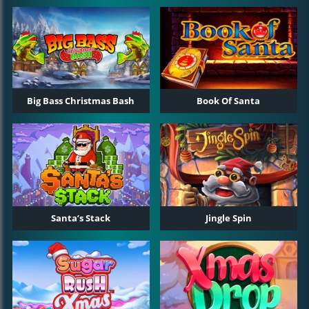
Big Bass Christmas Bash
Book Of Santa
Santa’s Stack
Jingle Spin