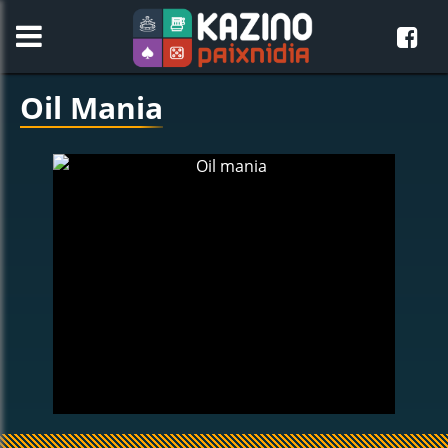
Oil Mania