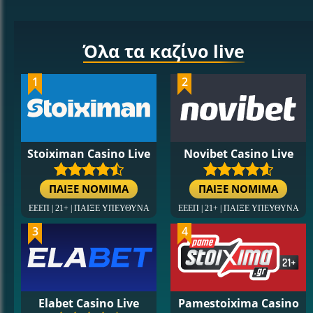
Όλα τα καζίνο live
1
2
Stoiximan Casino Live
Novibet Casino Live
ΠΑΙΞΕ ΝΟΜΙΜΑ
ΠΑΙΞΕ ΝΟΜΙΜΑ
ΕΕΕΠ | 21+ | ΠΑΙΞΕ ΥΠΕΥΘΥΝΑ
ΕΕΕΠ | 21+ | ΠΑΙΞΕ ΥΠΕΥΘΥΝΑ
3
4
Elabet Casino Live
Pamestoixima Casino