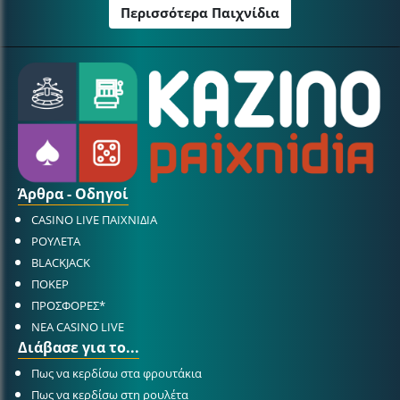
Άρθρα - Οδηγοί
CASINO LIVE ΠΑΙΧΝΙΔΙΑ
ΡΟΥΛΕΤΑ
BLACKJACK
ΠΟΚΕΡ
ΠΡΟΣΦΟΡΕΣ*
ΝΕΑ CASINO LIVE
Διάβασε για το...
Πως να κερδίσω στα φρουτάκια
Πως να κερδίσω στη ρουλέτα