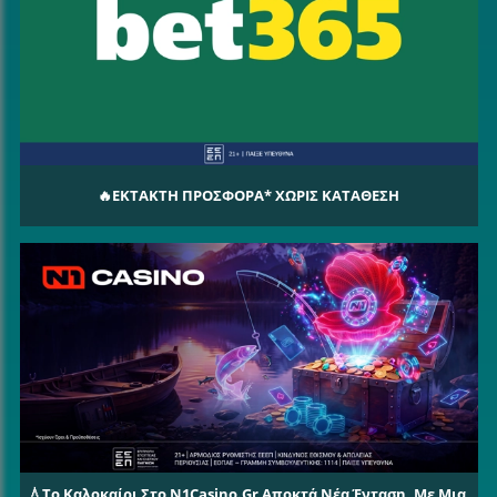
🔥ΕΚΤΑΚΤΗ ΠΡΟΣΦΟΡΑ* ΧΩΡΙΣ ΚΑΤΑΘΕΣΗ
💧Το Καλοκαίρι Στο N1Casino.gr Αποκτά Νέα Ένταση, Με Μια 