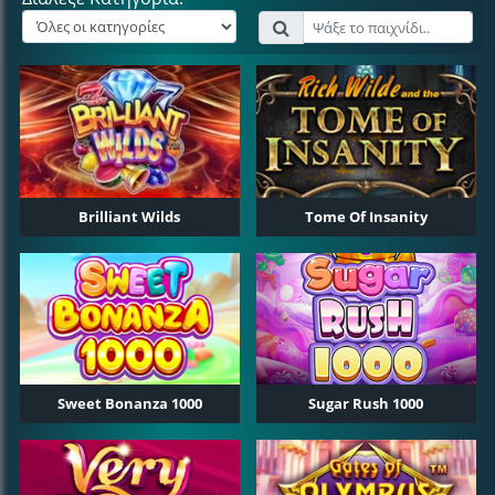
Brilliant Wilds
Tome Of Insanity
Sweet Bonanza 1000
Sugar Rush 1000