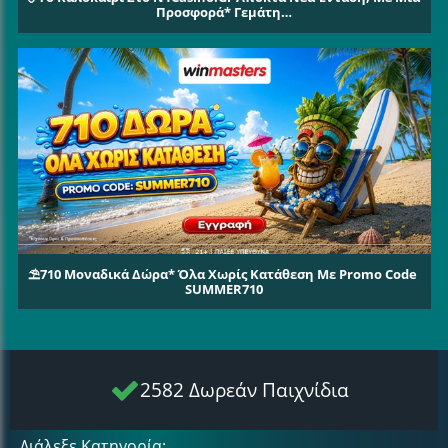
Προσφορά* Γεμάτη…
⛱️710 Μοναδικά Δώρα* Όλα Χωρίς Κατάθεση Με Promo Code 
SUMMER710
2582
Δωρεάν Παιχνίδια
Διάλεξε Κατηγορία: