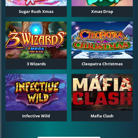
Sugar Rush Xmas
Xmas Drop
3 Wizards
Cleopatra Christmas
Infective Wild
Mafia Clash