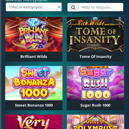
Brilliant Wilds
Tome Of Insanity
Sweet Bonanza 1000
Sugar Rush 1000