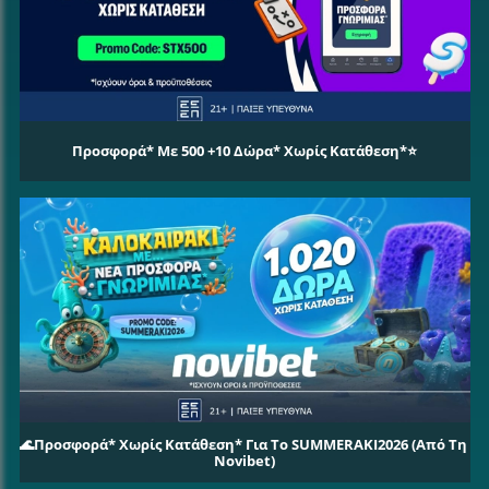
Προσφορά* Με 500 +10 Δώρα* Χωρίς Κατάθεση*⭐
🌊Προσφορά* Χωρίς Κατάθεση* Για Το SUMMERAKI2026 (από Τη 
Novibet)