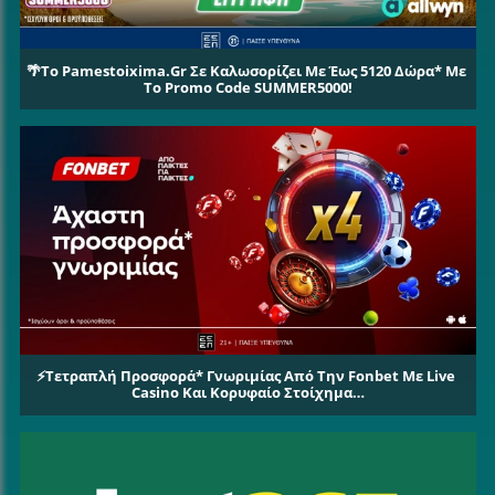
🌴To Pamestoixima.gr Σε Καλωσορίζει Με Έως 5120 Δώρα* Με 
Το Promo Code SUMMER5000!
⚡Τετραπλή Προσφορά* Γνωριμίας Από Την Fonbet Με Live 
Casino Και Κορυφαίο Στοίχημα…