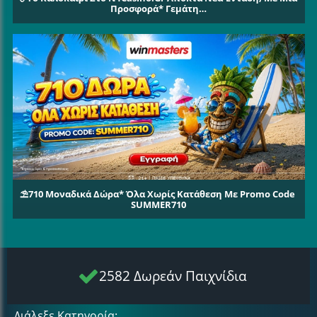
Προσφορά* Γεμάτη…
⛱️710 Μοναδικά Δώρα* Όλα Χωρίς Κατάθεση Με Promo Code 
SUMMER710
2582
Δωρεάν Παιχνίδια
Διάλεξε Κατηγορία: