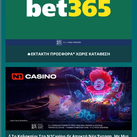
🔥ΕΚΤΑΚΤΗ ΠΡΟΣΦΟΡΑ* ΧΩΡΙΣ ΚΑΤΑΘΕΣΗ
💧Το Καλοκαίρι Στο N1Casino.gr Αποκτά Νέα Ένταση, Με Μια 