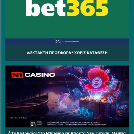
🔥ΕΚΤΑΚΤΗ ΠΡΟΣΦΟΡΑ* ΧΩΡΙΣ ΚΑΤΑΘΕΣΗ
💧Το Καλοκαίρι Στο N1Casino.gr Αποκτά Νέα Ένταση, Με Μια 