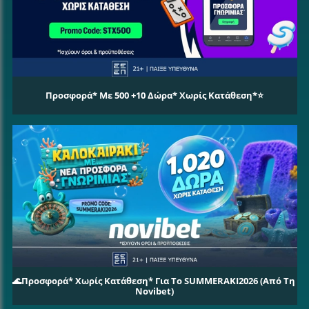
Προσφορά* Με 500 +10 Δώρα* Χωρίς Κατάθεση*⭐
🌊Προσφορά* Χωρίς Κατάθεση* Για Το SUMMERAKI2026 (από Τη 
Novibet)