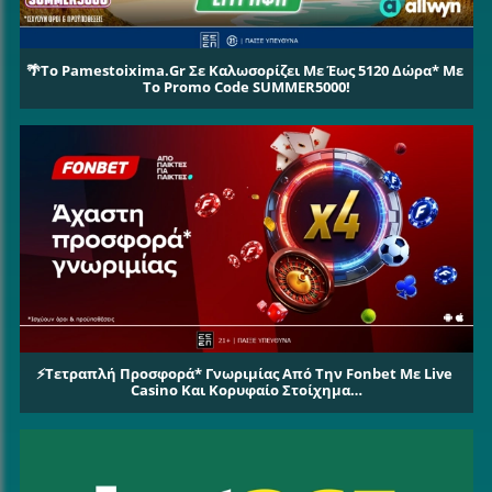
🌴To Pamestoixima.gr Σε Καλωσορίζει Με Έως 5120 Δώρα* Με 
Το Promo Code SUMMER5000!
⚡Τετραπλή Προσφορά* Γνωριμίας Από Την Fonbet Με Live 
Casino Και Κορυφαίο Στοίχημα…