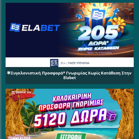
🌟Συγκλονιστική Προσφορά* Γνωριμίας Χωρίς Κατάθεση Στην 
Elabet