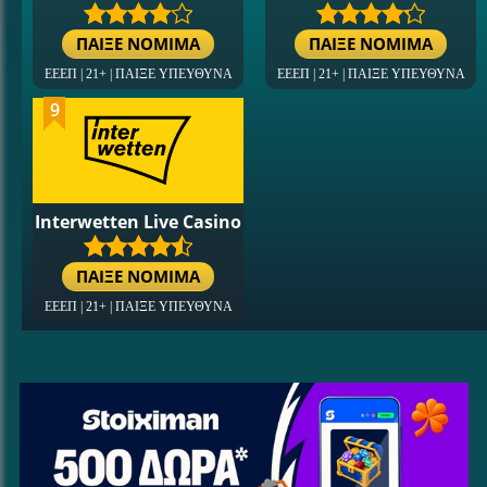
ΠΑΙΞΕ ΝΟΜΙΜΑ
ΠΑΙΞΕ ΝΟΜΙΜΑ
ΕΕΕΠ | 21+ | ΠΑΙΞΕ ΥΠΕΥΘΥΝΑ
ΕΕΕΠ | 21+ | ΠΑΙΞΕ ΥΠΕΥΘΥΝΑ
9
Interwetten Live Casino
ΠΑΙΞΕ ΝΟΜΙΜΑ
ΕΕΕΠ | 21+ | ΠΑΙΞΕ ΥΠΕΥΘΥΝΑ