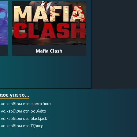
Mafia Clash
ασε για το...
 να κερδίσω στα φρουτάκια
 να κερδίσω στη ρουλέτα
 να κερδίσω στο blackjack
 να κερδίσω στο Τζόκερ