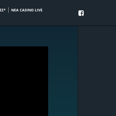
ΕΣ*
ΝΕΑ CASINO LIVE