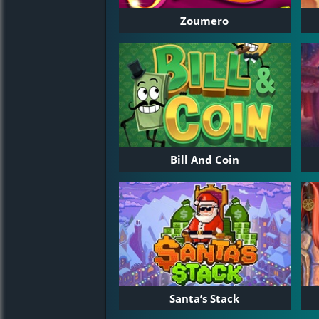
Zoumero
Bill And Coin
Santa’s Stack