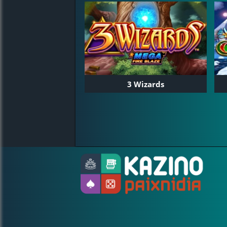
3 Wizards