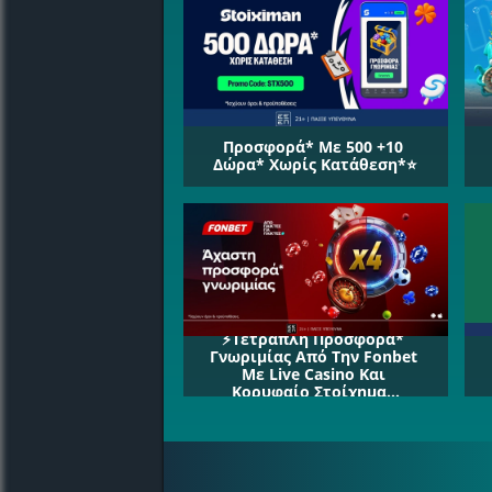
Προσφορά* Με 500 +10 
Δώρα* Χωρίς Κατάθεση*⭐
⚡Τετραπλή Προσφορά* 
Γνωριμίας Από Την Fonbet 
Με Live Casino Και 
Κορυφαίο Στοίχημα…