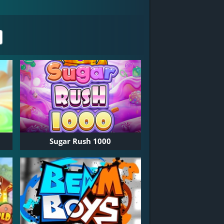
Sugar Rush 1000