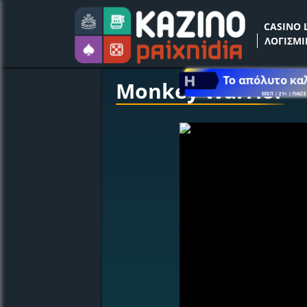
CASINO 
ΛΟΓΙΣΜ
Το απόλυτο κα
Monkey Warrior
ΕΕΕΠ | 21+ | ΠΑΙΞ