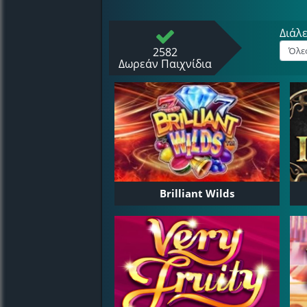
Διάλ
2582
Δωρεάν Παιχνίδια
Brilliant Wilds