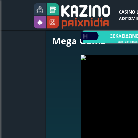
CASINO 
ΛΟΓΙΣΜ
ΞΕΚΛΕΙΔΩΝΕ
Mega Gems
ΕΕΕΠ | 21+ | ΠΑΙΞ