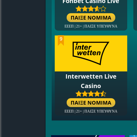
Fonbet Casino Live
ΠΑΙΞΕ ΝΟΜΙΜΑ
ΕΕΕΠ | 21+ | ΠΑΙΞΕ ΥΠΕΥΘΥΝΑ
9
Interwetten Live
Casino
ΠΑΙΞΕ ΝΟΜΙΜΑ
ΕΕΕΠ | 21+ | ΠΑΙΞΕ ΥΠΕΥΘΥΝΑ