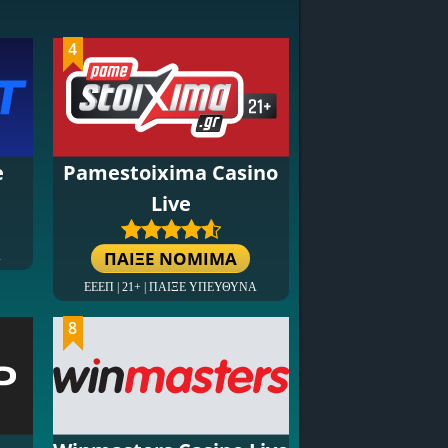
4
e
Pamestoixima Casino
Live
ΠΑΙΞΕ ΝΟΜΙΜΑ
Α
ΕΕΕΠ | 21+ | ΠΑΙΞΕ ΥΠΕΥΘΥΝΑ
8