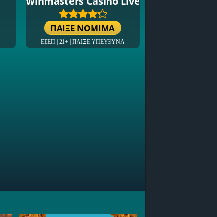
Winmasters Casino Live
ΠΑΙΞΕ ΝΟΜΙΜΑ
Α
ΕΕΕΠ | 21+ | ΠΑΙΞΕ ΥΠΕΥΘΥΝΑ