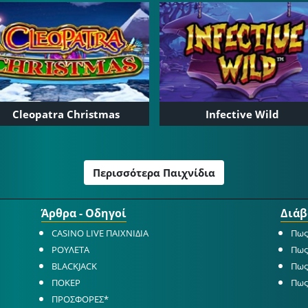
Cleopatra Christmas
Infective Wild
Άρθρα - Οδηγοί
Διάβ
CASINO LIVE ΠΑΙΧΝΙΔΙΑ
Πως
ΡΟΥΛΕΤΑ
Πως
BLACKJACK
Πως
ΠΟΚΕΡ
Πως
ΠΡΟΣΦΟΡΕΣ*