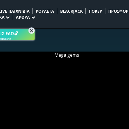
LIVE ΠΑΙΧΝΙΔΙΑ
ΡΟΥΛΕΤΑ
BLACKJACK
ΠΟΚΕΡ
ΠΡΟΣΦΟΡ
ΙΚΑ
ΑΡΘΡΑ
ΙΣ ΕΔΩ🔓
Ε ΥΠΕΥΘΥΝΑ